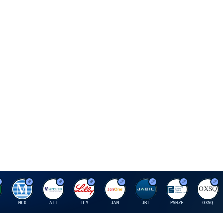
M
A
E
J
J
P
O
MCO
AIT
LLY
JAN
JBL
PSHZF
OXSQ