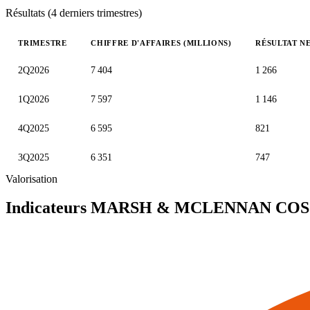
Résultats (4 derniers trimestres)
TRIMESTRE
CHIFFRE D'AFFAIRES (MILLIONS)
RÉSULTAT NE
Valeurs trimestrielles en millions (dollar des États-Unis)
2Q2026
7 404
1 266
1Q2026
7 597
1 146
4Q2025
6 595
821
3Q2025
6 351
747
Valorisation
Indicateurs MARSH & MCLENNAN COS.