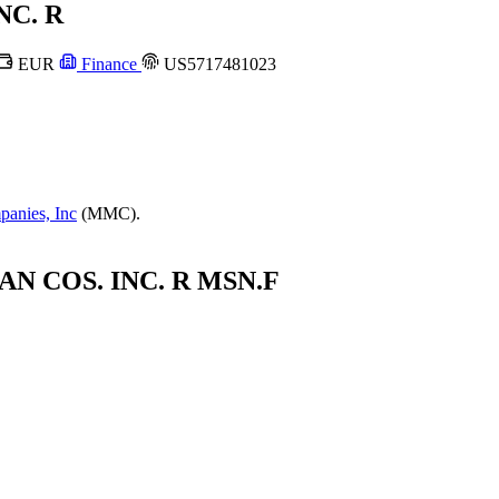
C. R
EUR
Finance
US5717481023
anies, Inc
(MMC).
AN COS. INC. R
MSN.F