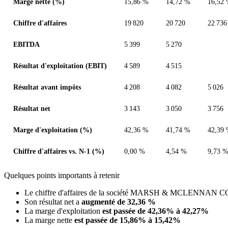
Marge nette (%)
15,86 %
14,72 %
16,52
Chiffre d'affaires
19 820
20 720
22 736
EBITDA
5 399
5 270
Résultat d'exploitation (EBIT)
4 589
4 515
Résultat avant impôts
4 208
4 082
5 026
Résultat net
3 143
3 050
3 756
Marge d'exploitation (%)
42,36 %
41,74 %
42,39
Chiffre d'affaires vs. N-1 (%)
0,00 %
4,54 %
9,73 
Quelques points importants à retenir
Le chiffre d'affaires de la société MARSH & MCLENNAN C
Son résultat net a
augmenté de 32,36 %
La marge d'exploitation
est passée de 42,36% à 42,27%
La marge nette
est passée de 15,86% à 15,42%