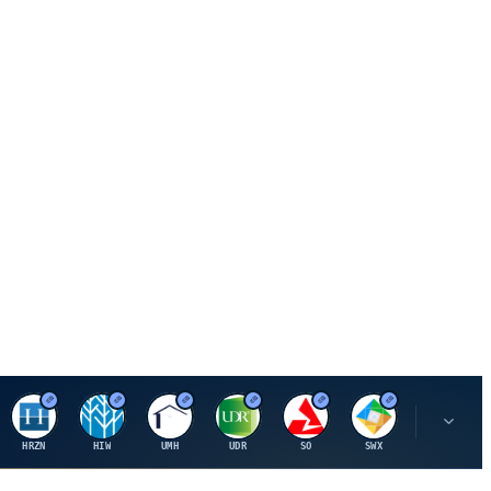
H
H
U
U
S
S
S
HRZN
HIW
UMH
UDR
SO
SWX
SIGI