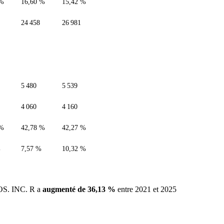
 %
16,60 %
15,42 %
24 458
26 981
5 480
5 539
4 060
4 160
 %
42,78 %
42,27 %
%
7,57 %
10,32 %
OS. INC. R a
augmenté de 36,13 %
entre 2021 et 2025