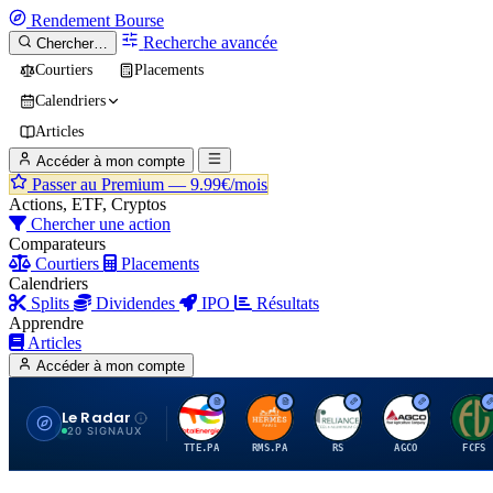
Rendement
Bourse
Recherche avancée
Chercher…
Courtiers
Placements
Calendriers
Articles
Accéder à mon compte
Passer au Premium —
9.99€/mois
Actions, ETF, Cryptos
Chercher une action
Comparateurs
Courtiers
Placements
Calendriers
Splits
Dividendes
IPO
Résultats
Apprendre
Articles
Accéder à mon compte
Le Radar
T
H
R
A
F
20 SIGNAUX
TTE.PA
RMS.PA
RS
AGCO
FCFS