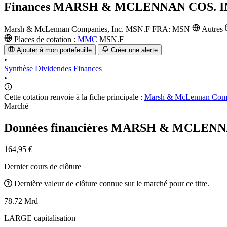
Finances
MARSH & MCLENNAN COS. IN
Marsh & McLennan Companies, Inc.
MSN.F
FRA: MSN
Autres
Places de cotation :
MMC
MSN.F
Ajouter à mon portefeuille
Créer une alerte
•
Synthèse
Dividendes
Finances
•
Cette cotation renvoie à la fiche principale :
Marsh & McLennan Comp
Marché
Données financières MARSH & MCLENN
164,95 €
Dernier cours de clôture
Dernière valeur de clôture connue sur le marché pour ce titre.
78.72 Mrd
LARGE capitalisation