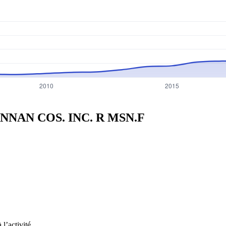
ENNAN COS. INC. R
MSN.F
l’activité.