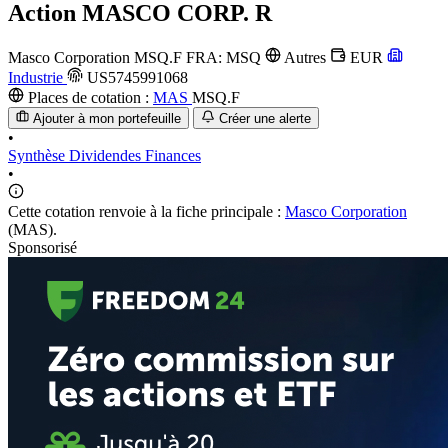
Action
MASCO CORP. R
Masco Corporation
MSQ.F
FRA: MSQ
Autres
EUR
Industrie
US5745991068
Places de cotation :
MAS
MSQ.F
Ajouter à mon portefeuille
Créer une alerte
•
Synthèse
Dividendes
Finances
•
Cette cotation renvoie à la fiche principale :
Masco Corporation
(MAS).
Sponsorisé