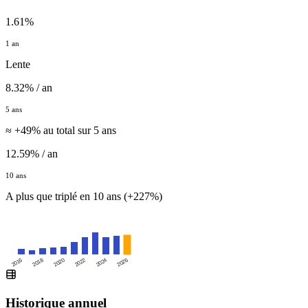
1.61%
1 an
Lente
8.32% / an
5 ans
≈ +49% au total sur 5 ans
12.59% / an
10 ans
A plus que triplé en 10 ans (+227%)
2016
2020
2024
2018
2022
2026
Historique annuel