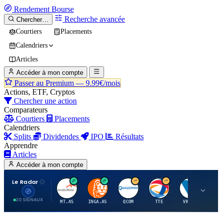
Rendement
Bourse
Recherche avancée
Chercher…
Courtiers
Placements
Calendriers
Articles
Accéder à mon compte
Passer au Premium —
9.99€/mois
Actions, ETF, Cryptos
Chercher une action
Comparateurs
Courtiers
Placements
Calendriers
Splits
Dividendes
IPO
Résultats
Apprendre
Articles
Accéder à mon compte
Le Radar
A
I
Q
T
V
20 SIGNAUX
MT.AS
INGA.AS
QCOM
TTE
VK.PA
ME