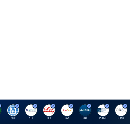
M
A
E
J
J
P
O
MCO
AIT
LLY
JAN
JBL
PSHZF
OXSQ