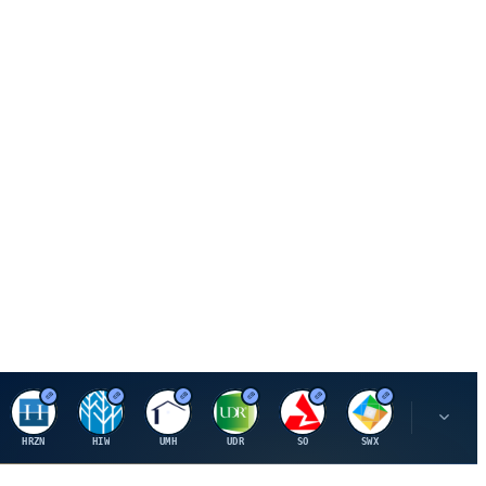
H
H
U
U
S
S
S
HRZN
HIW
UMH
UDR
SO
SWX
SIGI