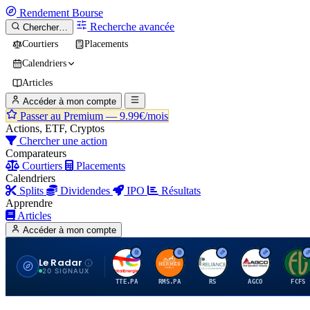
Rendement
Bourse
Recherche avancée
Chercher…
Courtiers
Placements
Calendriers
Articles
Accéder à mon compte
Passer au Premium —
9.99€/mois
Actions, ETF, Cryptos
Chercher une action
Comparateurs
Courtiers
Placements
Calendriers
Splits
Dividendes
IPO
Résultats
Apprendre
Articles
Accéder à mon compte
Le Radar
T
H
R
A
F
20 SIGNAUX
TTE.PA
RMS.PA
RS
AGCO
FCFS