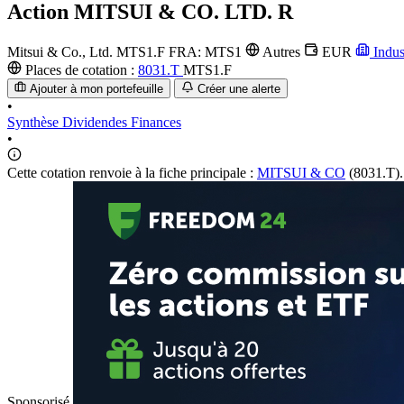
Action
MITSUI & CO. LTD. R
Mitsui & Co., Ltd.
MTS1.F
FRA: MTS1
Autres
EUR
Indus
Places de cotation :
8031.T
MTS1.F
Ajouter à mon portefeuille
Créer une alerte
•
Synthèse
Dividendes
Finances
•
Cette cotation renvoie à la fiche principale :
MITSUI & CO
(8031.T).
Sponsorisé