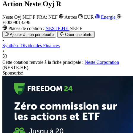
Action
Neste Oyj R
Neste Oyj
NEF.F
FRA: NEF
Autres
EUR
Energie
FI0009013296
Places de cotation :
NESTE.HE
NEF.F
Ajouter à mon portefeuille
Créer une alerte
•
Synthèse
Dividendes
Finances
•
Cette cotation renvoie à la fiche principale :
Neste Corporation
(NESTE.HE).
Sponsorisé