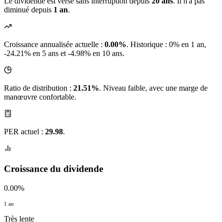
Le dividende est versé sans interruption depuis
20 ans
. Il n'a pas
diminué depuis
1 an
.
Croissance annualisée actuelle :
0.00%
.
Historique : 0% en 1 an,
-24.21% en 5 ans et -4.98% en 10 ans.
Ratio de distribution :
21.51%
. Niveau faible, avec une marge de
manœuvre confortable.
PER actuel :
29.98
.
Croissance du dividende
0.00%
1 an
Très lente