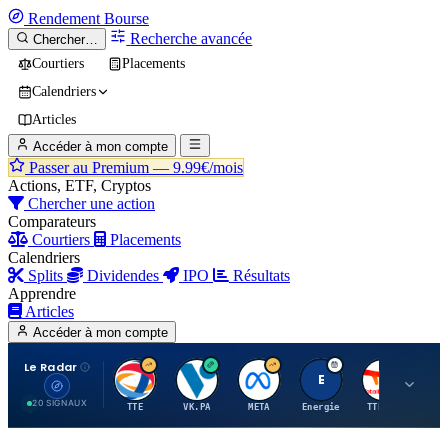
Rendement
Bourse
Recherche avancée
Chercher…
Courtiers
Placements
Calendriers
Articles
Accéder à mon compte
Passer au Premium —
9.99€/mois
Actions, ETF, Cryptos
Chercher une action
Comparateurs
Courtiers
Placements
Calendriers
Splits
Dividendes
IPO
Résultats
Apprendre
Articles
Accéder à mon compte
Le Radar
T
V
M
E
T
20 SIGNAUX
TTE
VK.PA
META
Energie
TTE.PA
RMS