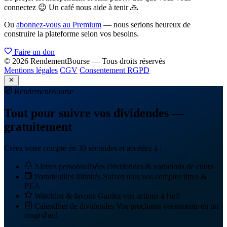
connectez 😉 Un café nous aide à tenir 🙏
Ou
abonnez-vous au Premium
— nous serions heureux de
construire la plateforme selon vos besoins.
Faire un don
© 2026 RendementBourse — Tous droits réservés
Mentions légales
CGV
Consentement RGPD
Rendement
Bourse
Tout pour suivre vos dividendes —
gratuitement
Créez votre compte en 30 secondes et accédez à :
Alertes personnalisées
Dividendes & variations de cours
Portefeuilles illimités
Suivez tous vos comptes titres &
PEA
Watchlist & favoris
Gardez vos actions à l'œil
Calendrier de dividendes
Vos prochains versements en un
coup d'œil