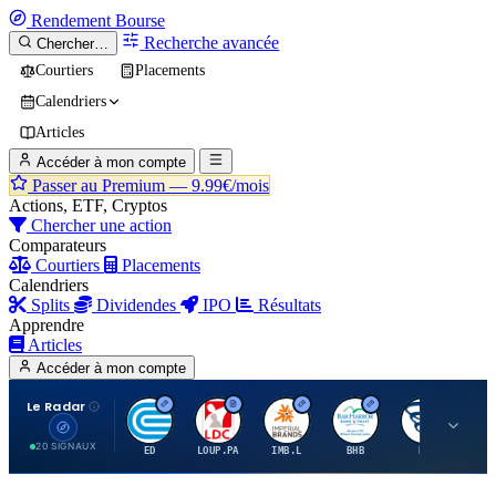
Rendement
Bourse
Recherche avancée
Chercher…
Courtiers
Placements
Calendriers
Articles
Accéder à mon compte
Passer au Premium —
9.99€/mois
Actions, ETF, Cryptos
Chercher une action
Comparateurs
Courtiers
Placements
Calendriers
Splits
Dividendes
IPO
Résultats
Apprendre
Articles
Accéder à mon compte
Le Radar
C
L
I
B
B
20 SIGNAUX
ED
LOUP.PA
IMB.L
BHB
BC
CN