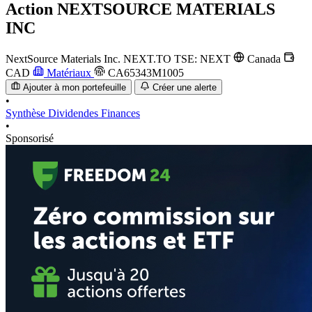
Action
NEXTSOURCE MATERIALS
INC
NextSource Materials Inc.
NEXT.TO
TSE: NEXT
Canada
CAD
Matériaux
CA65343M1005
Ajouter à mon portefeuille
Créer une alerte
•
Synthèse
Dividendes
Finances
•
Sponsorisé