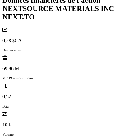
Données financières de l'action
NEXTSOURCE MATERIALS INC
NEXT.TO
0,28 $CA
Dernier cours
69.96 M
MICRO capitalisation
0,52
Beta
10 k
Volume