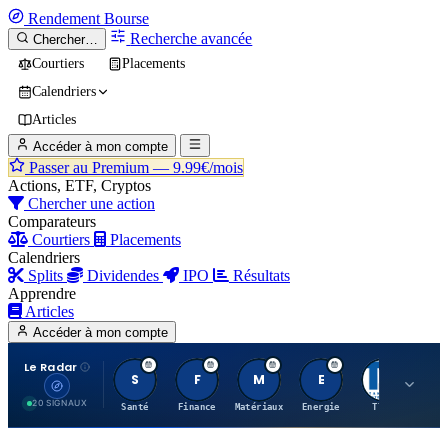
Rendement
Bourse
Recherche avancée
Chercher…
Courtiers
Placements
Calendriers
Articles
Accéder à mon compte
Passer au Premium —
9.99€/mois
Actions, ETF, Cryptos
Chercher une action
Comparateurs
Courtiers
Placements
Calendriers
Splits
Dividendes
IPO
Résultats
Apprendre
Articles
Accéder à mon compte
Le Radar
S
F
M
E
T
20 SIGNAUX
Santé
Finance
Matériaux
Energie
TTWO
MT.