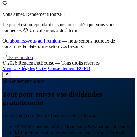
Vous aimez RendementBourse ?
Le projet est indépendant et sans pub… dès que vous vous
connectez 😉 Un café nous aide à tenir 🙏
Ou
abonnez-vous au Premium
— nous serions heureux de
construire la plateforme selon vos besoins.
Faire un don
© 2026 RendementBourse — Tous droits réservés
Mentions légales
CGV
Consentement RGPD
Rendement
Bourse
Tout pour suivre vos dividendes —
gratuitement
Créez votre compte en 30 secondes et accédez à :
Alertes personnalisées
Dividendes & variations de cours
Portefeuilles illimités
Suivez tous vos comptes titres &