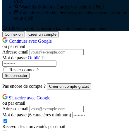
PEA
Watchlist & favoris
Gardez vos actions à l'œil
Calendrier de dividendes
Vos prochains versements en un
coup d'œil
100 % gratuit · sans carte bancaire · sans engagement
Connexion
Créer un compte
Continuer avec Google
ou par email
Adresse email
Mot de passe
Oublié ?
Rester connecté
Se connecter
Pas encore de compte ?
Créer un compte gratuit
S'inscrire avec Google
ou par email
Adresse email
Mot de passe
(6 caractères minimum)
Recevoir les nouveautés par email