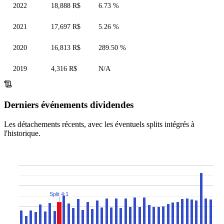
2022
18,888 R$
6.73 %
2021
17,697 R$
5.26 %
2020
16,813 R$
289.50 %
2019
4,316 R$
N/A
Derniers événements dividendes
Les détachements récents, avec les éventuels splits intégrés à
l'historique.
Split 4:1