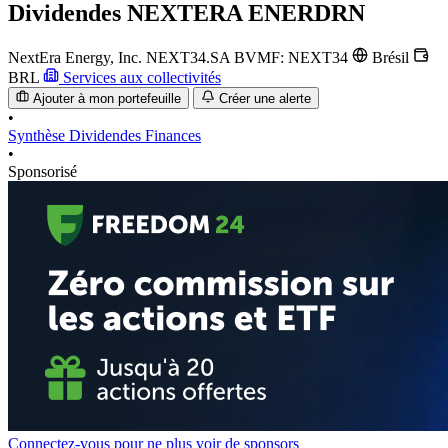
Dividendes
NEXTERA ENERDRN
NextEra Energy, Inc.
NEXT34.SA
BVMF: NEXT34
Brésil
BRL
Services aux collectivités
Ajouter à mon portefeuille
Créer une alerte
•
Synthèse
Dividendes
Finances
•
Sponsorisé
Connectez-vous pour ne plus voir de sponsors