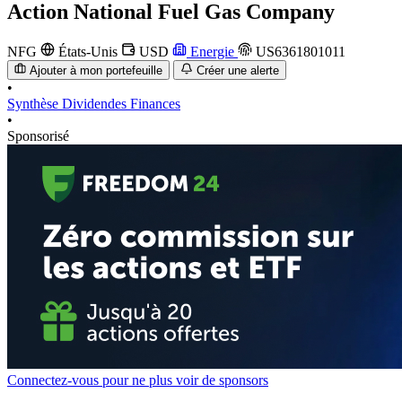
Action
National Fuel Gas Company
NFG
États-Unis
USD
Energie
US6361801011
Ajouter à mon portefeuille
Créer une alerte
•
Synthèse
Dividendes
Finances
•
Sponsorisé
Connectez-vous pour ne plus voir de sponsors