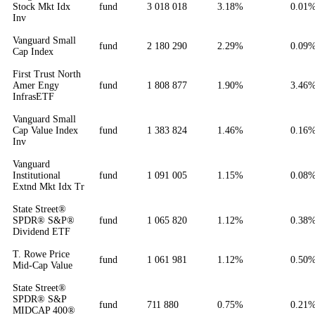
Stock Mkt Idx
fund
3 018 018
3.18%
0.01
Inv
Vanguard Small
fund
2 180 290
2.29%
0.09
Cap Index
First Trust North
Amer Engy
fund
1 808 877
1.90%
3.46
InfrasETF
Vanguard Small
Cap Value Index
fund
1 383 824
1.46%
0.16
Inv
Vanguard
Institutional
fund
1 091 005
1.15%
0.08
Extnd Mkt Idx Tr
State Street®
SPDR® S&P®
fund
1 065 820
1.12%
0.38
Dividend ETF
T. Rowe Price
fund
1 061 981
1.12%
0.50
Mid-Cap Value
State Street®
SPDR® S&P
fund
711 880
0.75%
0.21
MIDCAP 400®