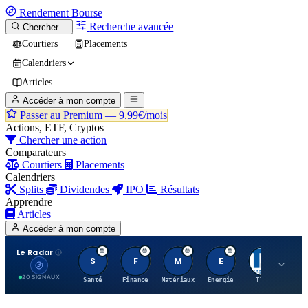
Rendement
Bourse
Recherche avancée
Chercher…
Courtiers
Placements
Calendriers
Articles
Accéder à mon compte
Passer au Premium —
9.99€/mois
Actions, ETF, Cryptos
Chercher une action
Comparateurs
Courtiers
Placements
Calendriers
Splits
Dividendes
IPO
Résultats
Apprendre
Articles
Accéder à mon compte
Le Radar
S
F
M
E
T
20 SIGNAUX
Santé
Finance
Matériaux
Energie
TTWO
MT.