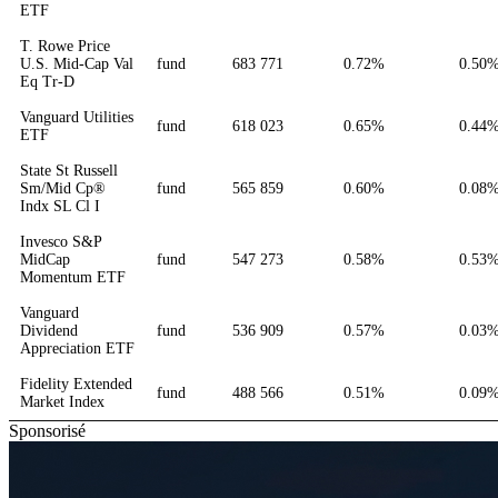
ETF
T. Rowe Price
U.S. Mid-Cap Val
fund
683 771
0.72%
0.50
Eq Tr-D
Vanguard Utilities
fund
618 023
0.65%
0.44
ETF
State St Russell
Sm/Mid Cp®
fund
565 859
0.60%
0.08
Indx SL Cl I
Invesco S&P
MidCap
fund
547 273
0.58%
0.53
Momentum ETF
Vanguard
Dividend
fund
536 909
0.57%
0.03
Appreciation ETF
Fidelity Extended
fund
488 566
0.51%
0.09
Market Index
Sponsorisé