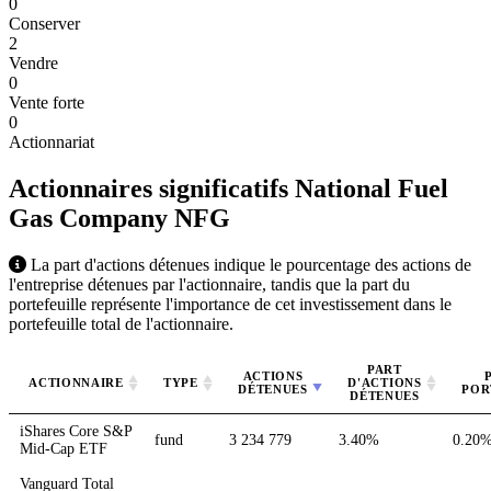
0
Conserver
2
Vendre
0
Vente forte
0
Actionnariat
Actionnaires significatifs National Fuel
Gas Company
NFG
La part d'actions détenues indique le pourcentage des actions de
l'entreprise détenues par l'actionnaire, tandis que la part du
portefeuille représente l'importance de cet investissement dans le
portefeuille total de l'actionnaire.
PART
ACTIONS
ACTIONNAIRE
TYPE
D'ACTIONS
DÉTENUES
POR
DÉTENUES
iShares Core S&P
fund
3 234 779
3.40%
0.20
Mid-Cap ETF
Vanguard Total