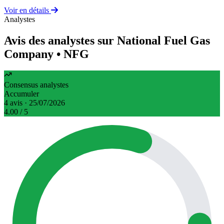
Voir en détails
Analystes
Avis des analystes sur National Fuel Gas
Company
• NFG
Consensus analystes
Accumuler
4 avis · 25/07/2026
4.00
/ 5