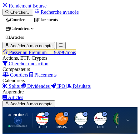
Rendement
Bourse
Recherche avancée
Chercher…
Courtiers
Placements
Calendriers
Articles
Accéder à mon compte
Passer au Premium —
9.99€/mois
Actions, ETF, Cryptos
Chercher une action
Comparateurs
Courtiers
Placements
Calendriers
Splits
Dividendes
IPO
Résultats
Apprendre
Articles
Accéder à mon compte
Le Radar
T
H
R
A
F
20 SIGNAUX
TTE.PA
RMS.PA
RS
AGCO
FCFS
MC