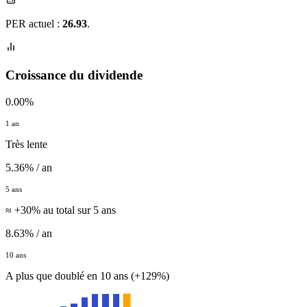
PER actuel :
26.93
.
Croissance du dividende
0.00%
1 an
Très lente
5.36% / an
5 ans
≈ +30% au total sur 5 ans
8.63% / an
10 ans
A plus que doublé en 10 ans (+129%)