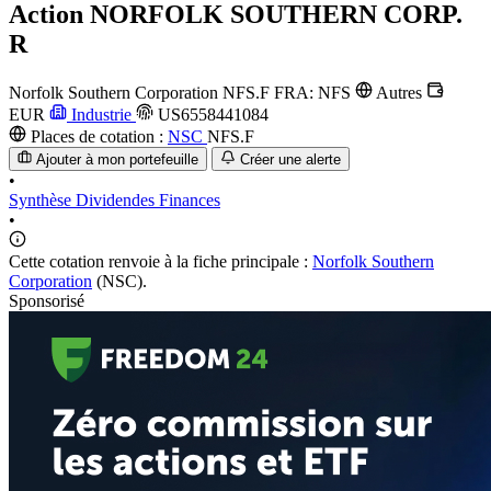
Action
NORFOLK SOUTHERN CORP.
R
Norfolk Southern Corporation
NFS.F
FRA: NFS
Autres
EUR
Industrie
US6558441084
Places de cotation :
NSC
NFS.F
Ajouter à mon portefeuille
Créer une alerte
•
Synthèse
Dividendes
Finances
•
Cette cotation renvoie à la fiche principale :
Norfolk Southern
Corporation
(NSC).
Sponsorisé