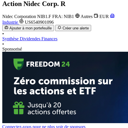
Action
Nidec Corp. R
Nidec Corporation
NIB1.F
FRA: NIB1
Autres
EUR
Industrie
US6540901096
Ajouter à mon portefeuille
Créer une alerte
•
Synthèse
Dividendes
Finances
•
Sponsorisé
Connectez-vous pour ne plus voir de sponsors