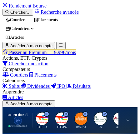
Rendement
Bourse
Recherche avancée
Chercher…
Courtiers
Placements
Calendriers
Articles
Accéder à mon compte
Passer au Premium —
9.99€/mois
Actions, ETF, Cryptos
Chercher une action
Comparateurs
Courtiers
Placements
Calendriers
Splits
Dividendes
IPO
Résultats
Apprendre
Articles
Accéder à mon compte
Le Radar
T
T
H
R
A
20 SIGNAUX
TTE.PA
TTE.PA
RMS.PA
RS
AGCO
FC