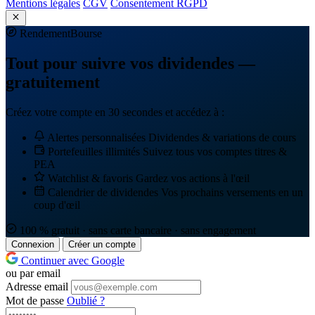
Mentions légales
CGV
Consentement RGPD
Rendement
Bourse
Tout pour suivre vos dividendes —
gratuitement
Créez votre compte en 30 secondes et accédez à :
Alertes personnalisées
Dividendes & variations de cours
Portefeuilles illimités
Suivez tous vos comptes titres &
PEA
Watchlist & favoris
Gardez vos actions à l'œil
Calendrier de dividendes
Vos prochains versements en un
coup d'œil
100 % gratuit · sans carte bancaire · sans engagement
Connexion
Créer un compte
Continuer avec Google
ou par email
Adresse email
Mot de passe
Oublié ?