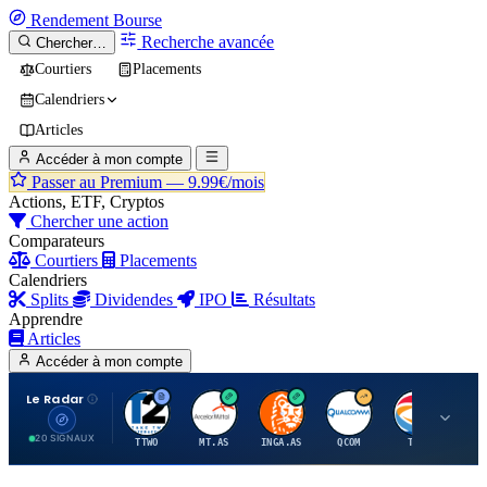
Rendement
Bourse
Recherche avancée
Chercher…
Courtiers
Placements
Calendriers
Articles
Accéder à mon compte
Passer au Premium —
9.99€/mois
Actions, ETF, Cryptos
Chercher une action
Comparateurs
Courtiers
Placements
Calendriers
Splits
Dividendes
IPO
Résultats
Apprendre
Articles
Accéder à mon compte
Le Radar
T
A
I
Q
T
20 SIGNAUX
TTWO
MT.AS
INGA.AS
QCOM
TTE
VK.