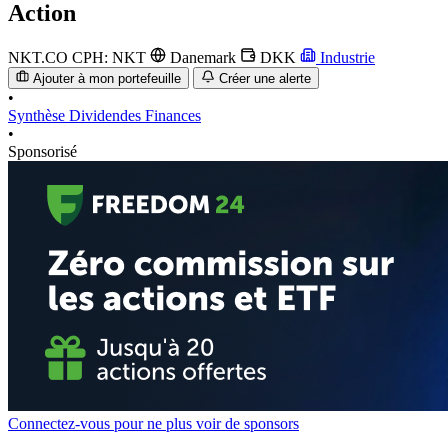
Action
NKT.CO
CPH: NKT
Danemark
DKK
Industrie
Ajouter à mon portefeuille
Créer une alerte
•
Synthèse
Dividendes
Finances
•
Sponsorisé
Connectez-vous pour ne plus voir de sponsors