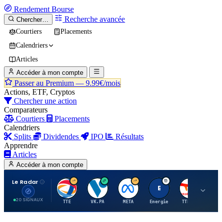
Rendement
Bourse
Recherche avancée
Chercher…
Courtiers
Placements
Calendriers
Articles
Accéder à mon compte
Passer au Premium —
9.99€/mois
Actions, ETF, Cryptos
Chercher une action
Comparateurs
Courtiers
Placements
Calendriers
Splits
Dividendes
IPO
Résultats
Apprendre
Articles
Accéder à mon compte
Le Radar
T
V
M
E
T
20 SIGNAUX
TTE
VK.PA
META
Energie
TTE.PA
RMS