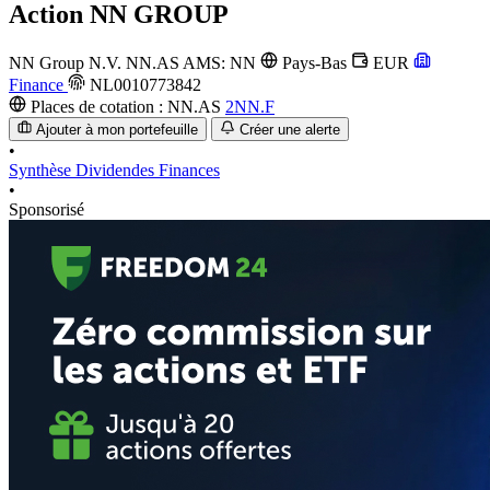
Action
NN GROUP
NN Group N.V.
NN.AS
AMS: NN
Pays-Bas
EUR
Finance
NL0010773842
Places de cotation :
NN.AS
2NN.F
Ajouter à mon portefeuille
Créer une alerte
•
Synthèse
Dividendes
Finances
•
Sponsorisé