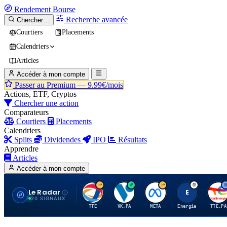
Rendement
Bourse
Recherche avancée
Chercher…
Courtiers
Placements
Calendriers
Articles
Accéder à mon compte
Passer au Premium —
9.99€/mois
Actions, ETF, Cryptos
Chercher une action
Comparateurs
Courtiers
Placements
Calendriers
Splits
Dividendes
IPO
Résultats
Apprendre
Articles
Accéder à mon compte
Le Radar
T
V
M
E
T
20 SIGNAUX
TTE
VK.PA
META
Energie
TTE.PA