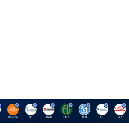
H
R
A
F
M
A
E
RMS.PA
RS
AGCO
FCFS
MCO
AIT
LLY