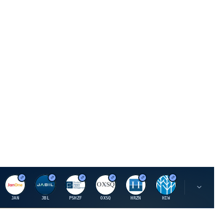
J
J
P
O
H
H
U
JAN
JBL
PSHZF
OXSQ
HRZN
HIW
UMH