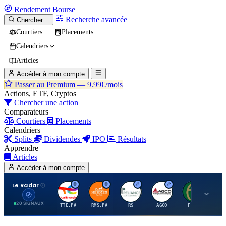
Rendement
Bourse
Recherche avancée
Chercher…
Courtiers
Placements
Calendriers
Articles
Accéder à mon compte
Passer au Premium —
9.99€/mois
Actions, ETF, Cryptos
Chercher une action
Comparateurs
Courtiers
Placements
Calendriers
Splits
Dividendes
IPO
Résultats
Apprendre
Articles
Accéder à mon compte
Le Radar
T
H
R
A
F
20 SIGNAUX
TTE.PA
RMS.PA
RS
AGCO
FCFS
MC