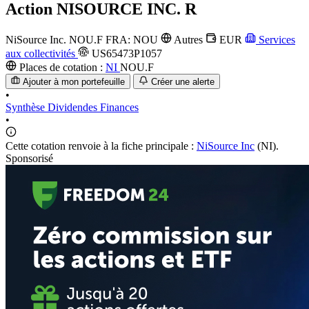
Action
NISOURCE INC. R
NiSource Inc.
NOU.F
FRA: NOU
Autres
EUR
Services
aux collectivités
US65473P1057
Places de cotation :
NI
NOU.F
Ajouter à mon portefeuille
Créer une alerte
•
Synthèse
Dividendes
Finances
•
Cette cotation renvoie à la fiche principale :
NiSource Inc
(NI).
Sponsorisé