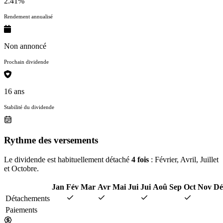
2.41%
Rendement annualisé
Non annoncé
Prochain dividende
16 ans
Stabilité du dividende
Rythme des versements
Le dividende est habituellement détaché
4 fois
: Février, Avril, Juillet
et Octobre.
Jan
Fév
Mar
Avr
Mai
Jui
Jui
Aoû
Sep
Oct
Nov
Dé
Détachements
Paiements