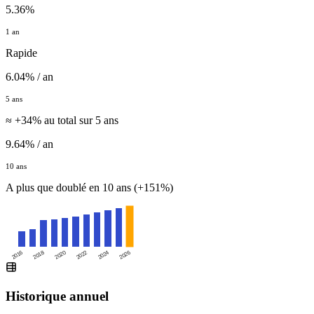
5.36%
1 an
Rapide
6.04% / an
5 ans
≈ +34% au total sur 5 ans
9.64% / an
10 ans
A plus que doublé en 10 ans (+151%)
2016
2020
2024
2018
2022
2026
Historique annuel