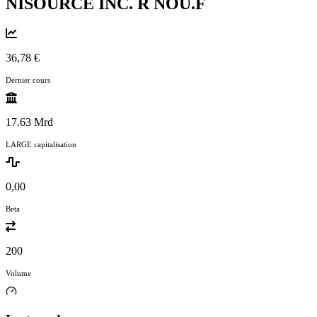
NISOURCE INC. R
NOU.F
36,78 €
Dernier cours
17.63 Mrd
LARGE capitalisation
0,00
Beta
200
Volume