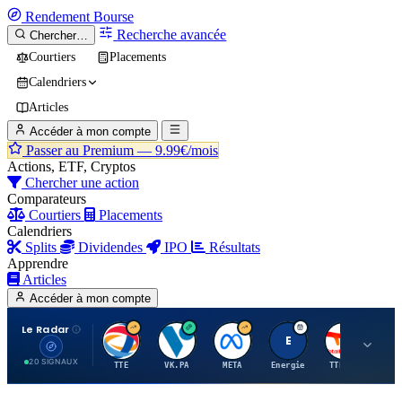
Rendement
Bourse
Recherche avancée
Chercher…
Courtiers
Placements
Calendriers
Articles
Accéder à mon compte
Passer au Premium —
9.99€/mois
Actions, ETF, Cryptos
Chercher une action
Comparateurs
Courtiers
Placements
Calendriers
Splits
Dividendes
IPO
Résultats
Apprendre
Articles
Accéder à mon compte
Le Radar
T
V
M
E
T
20 SIGNAUX
TTE
VK.PA
META
Energie
TTE.PA
RMS