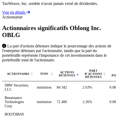
TaoWeave, Inc. semble n'avoir jamais versé de dividendes.
Voir en détails
Actionnariat
Actionnaires significatifs Oblong Inc.
OBLG
La part d'actions détenues indique le pourcentage des actions de
l'entreprise détenues par l'actionnaire, tandis que la part du
portefeuille représente l'importance de cet investissement dans le
portefeuille total de l'actionnaire.
PART
ACTIONS
ACTIONNAIRE
TYPE
D'ACTIONS
DÉTENUES
PO
DÉTENUES
DRW Securities,
institution
84 342
2.63%
0.0
LLC
Renaissance
Technologies
institution
72 400
2.26%
0.0
Corp
BOOTHBAY