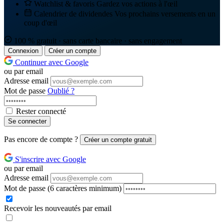
Watchlist & favoris
Gardez vos actions à l'œil
Calendrier de dividendes
Vos prochains versements en un
coup d'œil
100 % gratuit · sans carte bancaire · sans engagement
Connexion
Créer un compte
Continuer avec Google
ou par email
Adresse email
Mot de passe
Oublié ?
Rester connecté
Se connecter
Pas encore de compte ?
Créer un compte gratuit
S'inscrire avec Google
ou par email
Adresse email
Mot de passe
(6 caractères minimum)
Recevoir les nouveautés par email