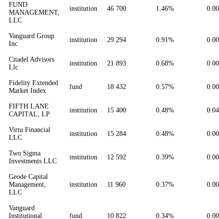
FUND
institution
46 700
1.46%
0.0
MANAGEMENT,
LLC
Vanguard Group
institution
29 294
0.91%
0.0
Inc
Citadel Advisors
institution
21 893
0.68%
0.0
Llc
Fidelity Extended
fund
18 432
0.57%
0.0
Market Index
FIFTH LANE
institution
15 400
0.48%
0.0
CAPITAL, LP
Virtu Financial
institution
15 284
0.48%
0.0
LLC
Two Sigma
institution
12 592
0.39%
0.0
Investments LLC
Geode Capital
Management,
institution
11 960
0.37%
0.0
LLC
Vanguard
Institutional
fund
10 822
0.34%
0.0