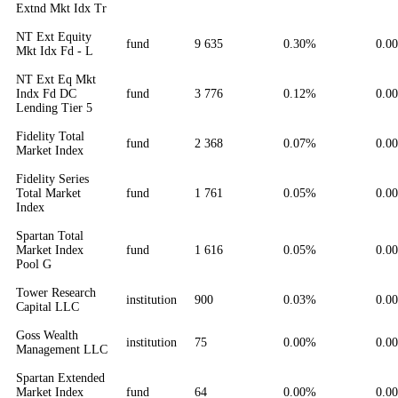
Extnd Mkt Idx Tr
NT Ext Equity
fund
9 635
0.30%
0.0
Mkt Idx Fd - L
NT Ext Eq Mkt
Indx Fd DC
fund
3 776
0.12%
0.0
Lending Tier 5
Fidelity Total
fund
2 368
0.07%
0.0
Market Index
Fidelity Series
Total Market
fund
1 761
0.05%
0.0
Index
Spartan Total
Market Index
fund
1 616
0.05%
0.0
Pool G
Tower Research
institution
900
0.03%
0.0
Capital LLC
Goss Wealth
institution
75
0.00%
0.0
Management LLC
Spartan Extended
Market Index
fund
64
0.00%
0.0