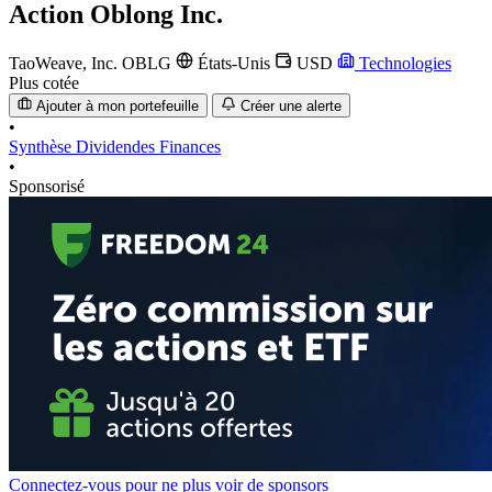
Action
Oblong Inc.
TaoWeave, Inc.
OBLG
États-Unis
USD
Technologies
Plus cotée
Ajouter à mon portefeuille
Créer une alerte
•
Synthèse
Dividendes
Finances
•
Sponsorisé
Connectez-vous pour ne plus voir de sponsors