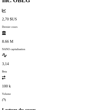
Inc.
OBLG
2,70 $US
Dernier cours
8.66 M
NANO capitalisation
3,14
Beta
100 k
Volume
Lecture du cours