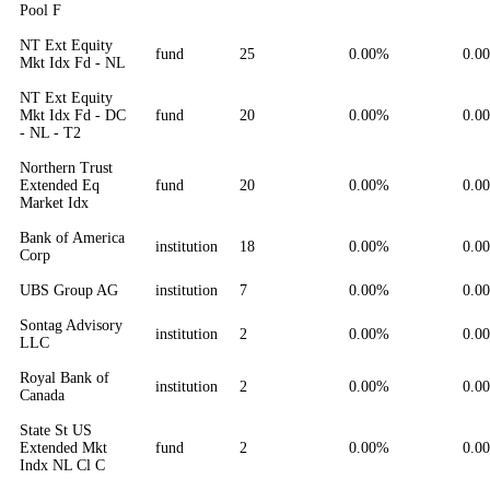
Pool F
NT Ext Equity
fund
25
0.00%
0.0
Mkt Idx Fd - NL
NT Ext Equity
Mkt Idx Fd - DC
fund
20
0.00%
0.0
- NL - T2
Northern Trust
Extended Eq
fund
20
0.00%
0.0
Market Idx
Bank of America
institution
18
0.00%
0.0
Corp
UBS Group AG
institution
7
0.00%
0.0
Sontag Advisory
institution
2
0.00%
0.0
LLC
Royal Bank of
institution
2
0.00%
0.0
Canada
State St US
Extended Mkt
fund
2
0.00%
0.0
Indx NL Cl C