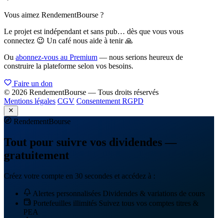
Vous aimez RendementBourse ?
Le projet est indépendant et sans pub… dès que vous vous
connectez 😉 Un café nous aide à tenir 🙏
Ou
abonnez-vous au Premium
— nous serions heureux de
construire la plateforme selon vos besoins.
Faire un don
© 2026 RendementBourse — Tous droits réservés
Mentions légales
CGV
Consentement RGPD
Rendement
Bourse
Tout pour suivre vos dividendes —
gratuitement
Créez votre compte en 30 secondes et accédez à :
Alertes personnalisées
Dividendes & variations de cours
Portefeuilles illimités
Suivez tous vos comptes titres &
PEA