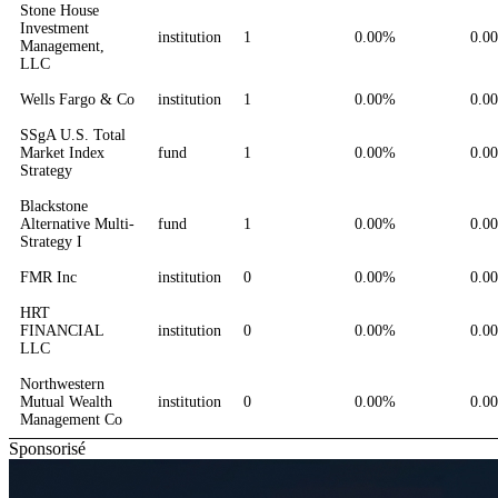
Stone House
Investment
institution
1
0.00%
0.0
Management,
LLC
Wells Fargo & Co
institution
1
0.00%
0.0
SSgA U.S. Total
Market Index
fund
1
0.00%
0.0
Strategy
Blackstone
Alternative Multi-
fund
1
0.00%
0.0
Strategy I
FMR Inc
institution
0
0.00%
0.0
HRT
FINANCIAL
institution
0
0.00%
0.0
LLC
Northwestern
Mutual Wealth
institution
0
0.00%
0.0
Management Co
Sponsorisé