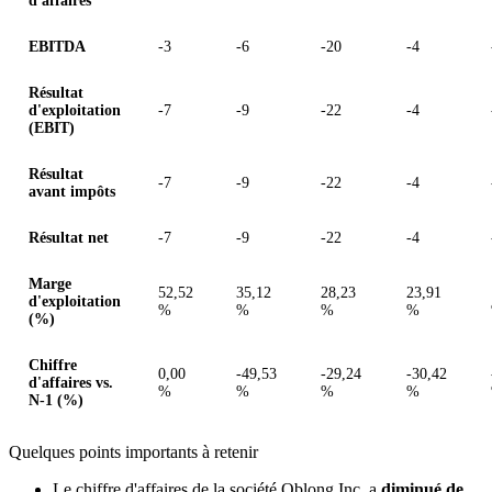
d'affaires
EBITDA
-3
-6
-20
-4
Résultat
d'exploitation
-7
-9
-22
-4
(EBIT)
Résultat
-7
-9
-22
-4
avant impôts
Résultat net
-7
-9
-22
-4
Marge
52,52
35,12
28,23
23,91
d'exploitation
%
%
%
%
(%)
Chiffre
0,00
-49,53
-29,24
-30,42
d'affaires vs.
%
%
%
%
N-1 (%)
Quelques points importants à retenir
Le chiffre d'affaires de la société Oblong Inc. a
diminué de