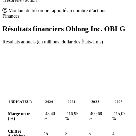
Trésorerie / action
Montant de trésorerie rapporté au nombre d’actions.
Finances
Résultats financiers Oblong Inc.
OBLG
Résultats annuels (en millions, dollar des États-Unis)
INDICATEUR
2020
2021
2022
2023
Valeurs en millions (dollar des États-Unis)
Marge nette
-48,40
-116,95
-400,68
-115,07
(%)
%
%
%
%
Chiffre
15
8
5
4