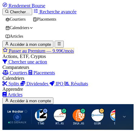
Rendement
Bourse
Recherche avancée
Chercher…
Courtiers
Placements
Calendriers
Articles
Accéder à mon compte
Passer au Premium —
9.99€/mois
Actions, ETF, Cryptos
Chercher une action
Comparateurs
Courtiers
Placements
Calendriers
Splits
Dividendes
IPO
Résultats
Apprendre
Articles
Accéder à mon compte
Le Radar
T
A
I
Q
T
20 SIGNAUX
TTWO
MT.AS
INGA.AS
QCOM
TTE
VK.