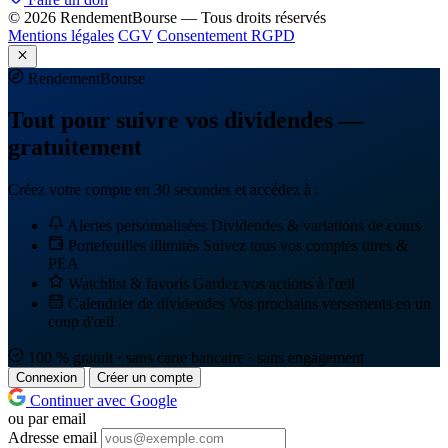
© 2026 RendementBourse — Tous droits réservés
Mentions légales
CGV
Consentement RGPD
Rendement
Bourse
Tout pour suivre vos dividendes —
gratuitement
Créez votre compte en 30 secondes et accédez à :
Alertes personnalisées
Dividendes & variations de cours
Portefeuilles illimités
Suivez tous vos comptes titres &
PEA
Watchlist & favoris
Gardez vos actions à l'œil
Calendrier de dividendes
Vos prochains versements en un
coup d'œil
100 % gratuit · sans carte bancaire · sans engagement
Connexion
Créer un compte
Continuer avec Google
ou par email
Adresse email