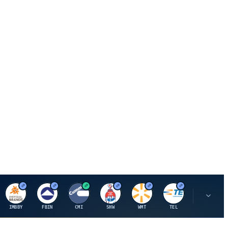
I
F
C
S
W
M
IMBBY
FBIN
CMI
SHW
WMT
TEL
MAU.PA