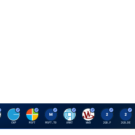
C
M
M
A
W
2
2
CNP
MSFT
MSFT.TO
AMAT
WWD
2GB.F
2GB.DE