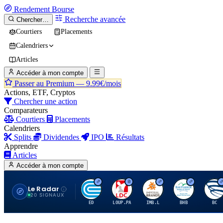
Rendement
Bourse
Recherche avancée
Chercher…
Courtiers
Placements
Calendriers
Articles
Accéder à mon compte
Passer au Premium —
9.99€/mois
Actions, ETF, Cryptos
Chercher une action
Comparateurs
Courtiers
Placements
Calendriers
Splits
Dividendes
IPO
Résultats
Apprendre
Articles
Accéder à mon compte
Le Radar
C
L
I
B
B
20 SIGNAUX
ED
LOUP.PA
IMB.L
BHB
BC