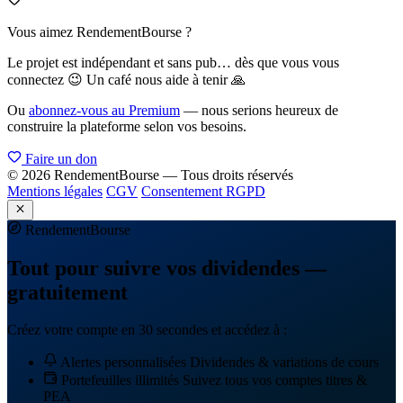
Vous aimez RendementBourse ?
Le projet est indépendant et sans pub… dès que vous vous
connectez 😉 Un café nous aide à tenir 🙏
Ou
abonnez-vous au Premium
— nous serions heureux de
construire la plateforme selon vos besoins.
Faire un don
© 2026 RendementBourse — Tous droits réservés
Mentions légales
CGV
Consentement RGPD
Rendement
Bourse
Tout pour suivre vos dividendes —
gratuitement
Créez votre compte en 30 secondes et accédez à :
Alertes personnalisées
Dividendes & variations de cours
Portefeuilles illimités
Suivez tous vos comptes titres &
PEA