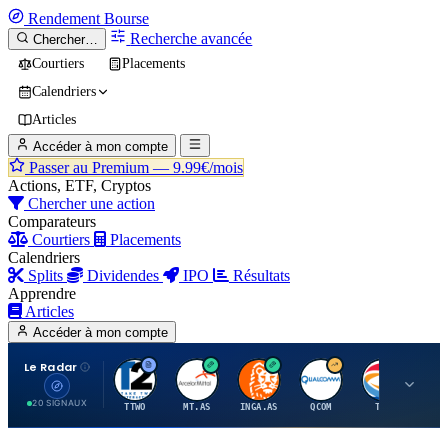
Rendement
Bourse
Recherche avancée
Chercher…
Courtiers
Placements
Calendriers
Articles
Accéder à mon compte
Passer au Premium —
9.99€/mois
Actions, ETF, Cryptos
Chercher une action
Comparateurs
Courtiers
Placements
Calendriers
Splits
Dividendes
IPO
Résultats
Apprendre
Articles
Accéder à mon compte
Le Radar
T
A
I
Q
T
20 SIGNAUX
TTWO
MT.AS
INGA.AS
QCOM
TTE
VK.