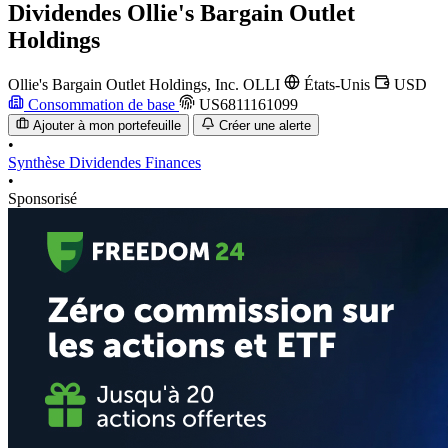
Dividendes
Ollie's Bargain Outlet
Holdings
Ollie's Bargain Outlet Holdings, Inc.
OLLI
États-Unis
USD
Consommation de base
US6811161099
Ajouter à mon portefeuille
Créer une alerte
•
Synthèse
Dividendes
Finances
•
Sponsorisé