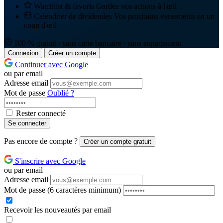
Watchlist & favoris
Gardez vos actions à l'œil
Calendrier de dividendes
Vos prochains versements en un
coup d'œil
100 % gratuit · sans carte bancaire · sans engagement
Connexion
Créer un compte
Continuer avec Google
ou par email
Adresse email
Mot de passe
Oublié ?
Rester connecté
Se connecter
Pas encore de compte ?
Créer un compte gratuit
S'inscrire avec Google
ou par email
Adresse email
Mot de passe
(6 caractères minimum)
Recevoir les nouveautés par email