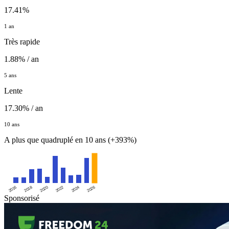
17.41%
1 an
Très rapide
1.88% / an
5 ans
Lente
17.30% / an
10 ans
A plus que quadruplé en 10 ans (+393%)
2016
2020
2024
2018
2022
2026
Sponsorisé