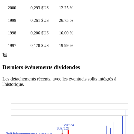
2000
0,293 $US
12.25 %
1999
0,261 $US
26.73 %
1998
0,206 $US
16.00 %
1997
0,178 $US
19.99 %
Derniers événements dividendes
Les détachements récents, avec les éventuels splits intégrés à
l'historique.
Split 5:4
Split 3:2
Split 5:4