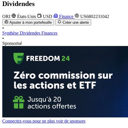
Dividendes
ORI
États-Unis
USD
Finance
US6802231042
Ajouter à mon portefeuille
Créer une alerte
•
Synthèse
Dividendes
Finances
•
Sponsorisé
Connectez-vous pour ne plus voir de sponsors