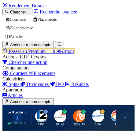
Rendement
Bourse
Recherche avancée
Chercher…
Courtiers
Placements
Calendriers
Articles
Accéder à mon compte
Passer au Premium —
9.99€/mois
Actions, ETF, Cryptos
Chercher une action
Comparateurs
Courtiers
Placements
Calendriers
Splits
Dividendes
IPO
Résultats
Apprendre
Articles
Accéder à mon compte
Le Radar
T
A
I
Q
T
20 SIGNAUX
TTWO
MT.AS
INGA.AS
QCOM
TTE
VK.