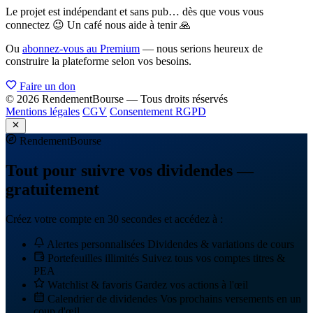
Le projet est indépendant et sans pub… dès que vous vous
connectez 😉 Un café nous aide à tenir 🙏
Ou
abonnez-vous au Premium
— nous serions heureux de
construire la plateforme selon vos besoins.
Faire un don
© 2026 RendementBourse — Tous droits réservés
Mentions légales
CGV
Consentement RGPD
Rendement
Bourse
Tout pour suivre vos dividendes —
gratuitement
Créez votre compte en 30 secondes et accédez à :
Alertes personnalisées
Dividendes & variations de cours
Portefeuilles illimités
Suivez tous vos comptes titres &
PEA
Watchlist & favoris
Gardez vos actions à l'œil
Calendrier de dividendes
Vos prochains versements en un
coup d'œil