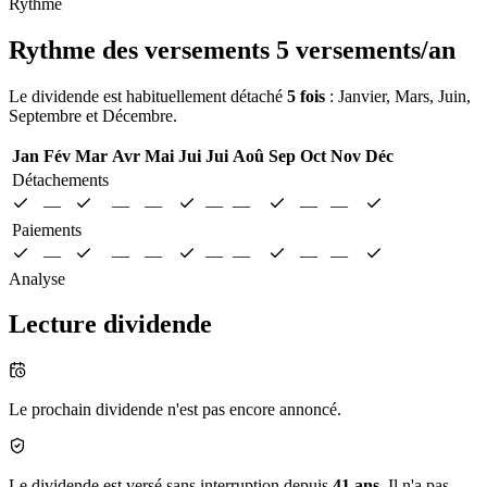
Rythme
Rythme des versements
5 versements/an
Le dividende est habituellement détaché
5 fois
: Janvier, Mars, Juin,
Septembre et Décembre.
Jan
Fév
Mar
Avr
Mai
Jui
Jui
Aoû
Sep
Oct
Nov
Déc
Détachements
—
—
—
—
—
—
—
Paiements
—
—
—
—
—
—
—
Analyse
Lecture dividende
Le prochain dividende n'est pas encore annoncé.
Le dividende est versé sans interruption depuis
41 ans
. Il n'a pas