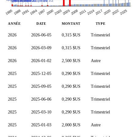
Split 3:2
Split 3:2
Split 2:1
Split 11:10
Split 105:100
Split 105:100
Split 11:10
Split 105:100
1988
2014
2020
1994
2000
2025
2005
1985
2011
2017
1991
2022
1997
2003
2008
ANNÉE
DATE
MONTANT
TYPE
2026
2026-06-05
0,315 $US
Trimestriel
2026
2026-03-09
0,315 $US
Trimestriel
2026
2026-01-02
2,500 $US
Autre
2025
2025-12-05
0,290 $US
Trimestriel
2025
2025-09-05
0,290 $US
Trimestriel
2025
2025-06-06
0,290 $US
Trimestriel
2025
2025-03-10
0,290 $US
Trimestriel
2025
2025-01-03
2,000 $US
Autre