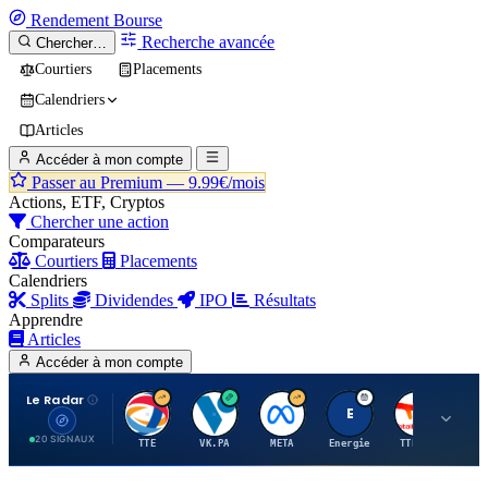
Rendement
Bourse
Recherche avancée
Chercher…
Courtiers
Placements
Calendriers
Articles
Accéder à mon compte
Passer au Premium —
9.99€/mois
Actions, ETF, Cryptos
Chercher une action
Comparateurs
Courtiers
Placements
Calendriers
Splits
Dividendes
IPO
Résultats
Apprendre
Articles
Accéder à mon compte
Le Radar
T
V
M
E
T
20 SIGNAUX
TTE
VK.PA
META
Energie
TTE.PA
RMS