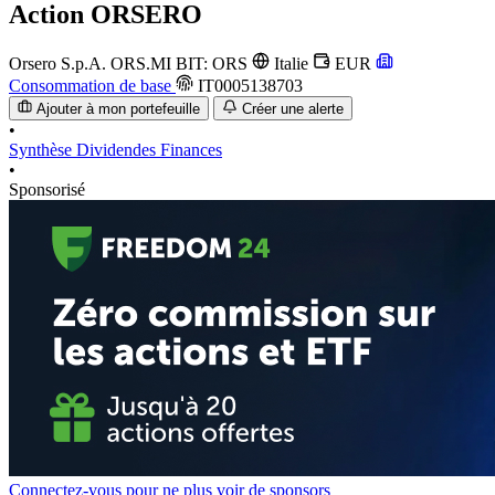
Action
ORSERO
Orsero S.p.A.
ORS.MI
BIT: ORS
Italie
EUR
Consommation de base
IT0005138703
Ajouter à mon portefeuille
Créer une alerte
•
Synthèse
Dividendes
Finances
•
Sponsorisé
Connectez-vous pour ne plus voir de sponsors