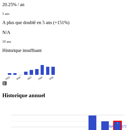
20.25% / an
5 ans
A plus que doublé en 5 ans (+151%)
N/A
10 ans
Historique insuffisant
2020
2024
2018
2022
2026
Historique annuel
Split 173:172