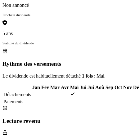
Non annoncé
Prochain dividende
5 ans
Stabilité du dividende
Rythme des versements
Le dividende est habituellement détaché
1 fois
: Mai.
Jan
Fév
Mar
Avr
Mai
Jui
Jui
Aoû
Sep
Oct
Nov
Dé
Détachements
Paiements
Lecture revenu