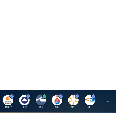
I
F
C
S
W
M
IMBBY
FBIN
CMI
SHW
WMT
TEL
MAU.PA