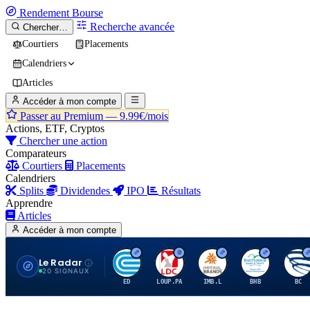
Rendement
Bourse
Recherche avancée
Chercher…
Courtiers
Placements
Calendriers
Articles
Accéder à mon compte
Passer au Premium —
9.99€/mois
Actions, ETF, Cryptos
Chercher une action
Comparateurs
Courtiers
Placements
Calendriers
Splits
Dividendes
IPO
Résultats
Apprendre
Articles
Accéder à mon compte
Le Radar
C
L
I
B
B
20 SIGNAUX
ED
LOUP.PA
IMB.L
BHB
BC