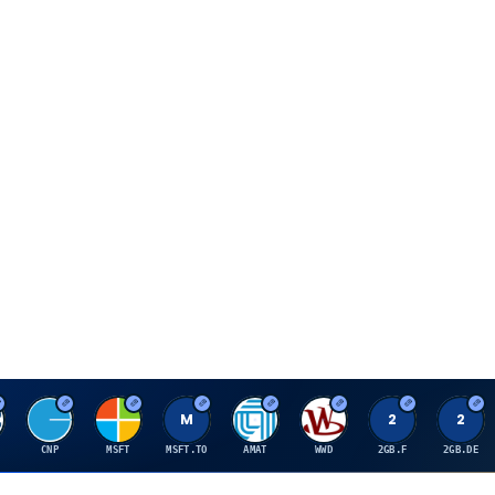
C
M
M
A
W
2
2
CNP
MSFT
MSFT.TO
AMAT
WWD
2GB.F
2GB.DE