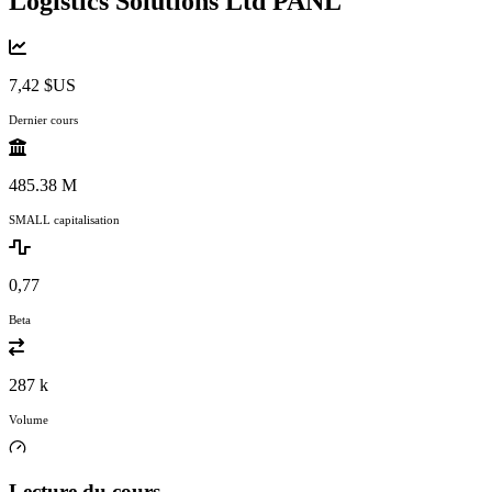
Logistics Solutions Ltd
PANL
7,42 $US
Dernier cours
485.38 M
SMALL capitalisation
0,77
Beta
287 k
Volume
Lecture du cours