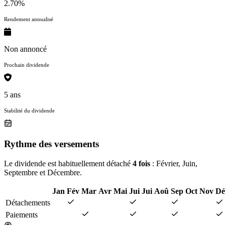
2.70%
Rendement annualisé
Non annoncé
Prochain dividende
5 ans
Stabilité du dividende
Rythme des versements
Le dividende est habituellement détaché
4 fois
: Février, Juin,
Septembre et Décembre.
Jan
Fév
Mar
Avr
Mai
Jui
Jui
Aoû
Sep
Oct
Nov
Dé
Détachements
Paiements