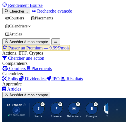
Rendement
Bourse
Recherche avancée
Chercher…
Courtiers
Placements
Calendriers
Articles
Accéder à mon compte
Passer au Premium —
9.99€/mois
Actions, ETF, Cryptos
Chercher une action
Comparateurs
Courtiers
Placements
Calendriers
Splits
Dividendes
IPO
Résultats
Apprendre
Articles
Accéder à mon compte
Le Radar
S
F
M
E
T
20 SIGNAUX
Santé
Finance
Matériaux
Energie
TTWO
MT.