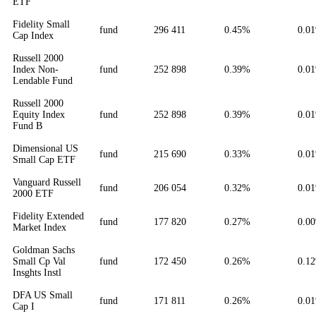
ETF
Fidelity Small
fund
296 411
0.45%
0.0
Cap Index
Russell 2000
Index Non-
fund
252 898
0.39%
0.0
Lendable Fund
Russell 2000
Equity Index
fund
252 898
0.39%
0.0
Fund B
Dimensional US
fund
215 690
0.33%
0.0
Small Cap ETF
Vanguard Russell
fund
206 054
0.32%
0.0
2000 ETF
Fidelity Extended
fund
177 820
0.27%
0.0
Market Index
Goldman Sachs
Small Cp Val
fund
172 450
0.26%
0.1
Insghts Instl
DFA US Small
fund
171 811
0.26%
0.0
Cap I