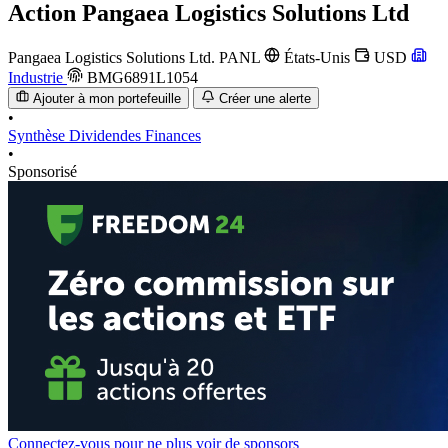
Action
Pangaea Logistics Solutions Ltd
Pangaea Logistics Solutions Ltd.
PANL
États-Unis
USD
Industrie
BMG6891L1054
Ajouter à mon portefeuille
Créer une alerte
•
Synthèse
Dividendes
Finances
•
Sponsorisé
Connectez-vous pour ne plus voir de sponsors