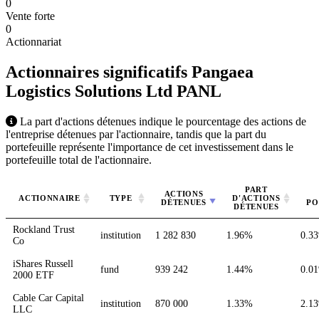
0
Vente forte
0
Actionnariat
Actionnaires significatifs Pangaea
Logistics Solutions Ltd
PANL
La part d'actions détenues indique le pourcentage des actions de
l'entreprise détenues par l'actionnaire, tandis que la part du
portefeuille représente l'importance de cet investissement dans le
portefeuille total de l'actionnaire.
PART
ACTIONS
ACTIONNAIRE
TYPE
D'ACTIONS
DÉTENUES
PO
DÉTENUES
Rockland Trust
institution
1 282 830
1.96%
0.3
Co
iShares Russell
fund
939 242
1.44%
0.0
2000 ETF
Cable Car Capital
institution
870 000
1.33%
2.1
LLC