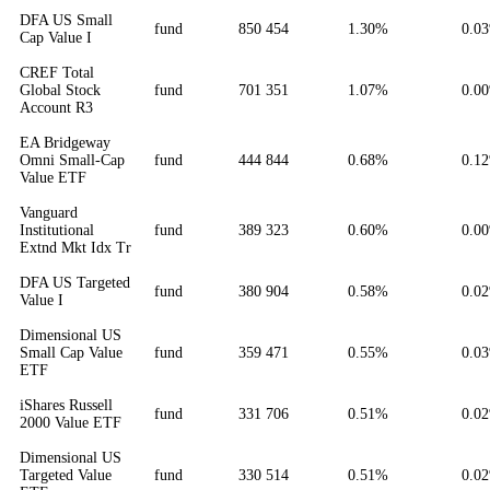
DFA US Small
fund
850 454
1.30%
0.0
Cap Value I
CREF Total
Global Stock
fund
701 351
1.07%
0.0
Account R3
EA Bridgeway
Omni Small-Cap
fund
444 844
0.68%
0.1
Value ETF
Vanguard
Institutional
fund
389 323
0.60%
0.0
Extnd Mkt Idx Tr
DFA US Targeted
fund
380 904
0.58%
0.0
Value I
Dimensional US
Small Cap Value
fund
359 471
0.55%
0.0
ETF
iShares Russell
fund
331 706
0.51%
0.0
2000 Value ETF
Dimensional US
Targeted Value
fund
330 514
0.51%
0.0