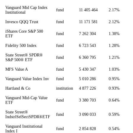
Vanguard Mid Cap Index
fund
11 405 464
2.17%
Institutional
Invesco QQQ Trust
fund
11 171 581
2.12%
iShares Core S&P 500
fund
7 262 304
1.38%
ETF
Fidelity 500 Index
fund
6 723 543
1.28%
State Street® SPDR®
fund
6 360 795
1.21%
S&P 500® ETF
MFS Value A
fund
5 430 347
1.03%
Vanguard Value Index Inv
fund
5 010 286
0.95%
Hartland & Co
institution
4 877 226
0.93%
Vanguard Mid-Cap Value
fund
3 380 703
0.64%
ETF
State Street®
fund
3 090 033
0.59%
IndstrlSelSectSPDR®ETF
Vanguard Institutional
fund
2 854 828
0.54%
Index I