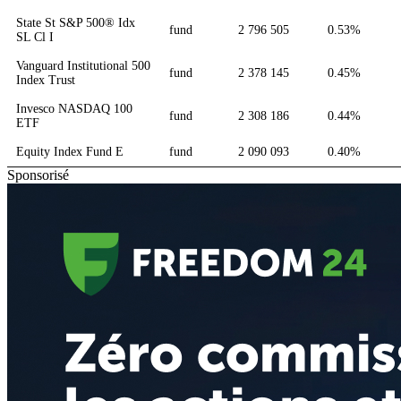
State St S&P 500® Idx
fund
2 796 505
0.53%
SL Cl I
Vanguard Institutional 500
fund
2 378 145
0.45%
Index Trust
Invesco NASDAQ 100
fund
2 308 186
0.44%
ETF
Equity Index Fund E
fund
2 090 093
0.40%
Sponsorisé