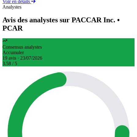
Voir en détails
Analystes
Avis des analystes sur PACCAR Inc.
•
PCAR
Consensus analystes
Accumuler
19 avis · 23/07/2026
3.58
/ 5