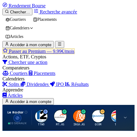
Rendement
Bourse
Recherche avancée
Chercher…
Courtiers
Placements
Calendriers
Articles
Accéder à mon compte
Passer au Premium —
9.99€/mois
Actions, ETF, Cryptos
Chercher une action
Comparateurs
Courtiers
Placements
Calendriers
Splits
Dividendes
IPO
Résultats
Apprendre
Articles
Accéder à mon compte
Le Radar
T
A
I
Q
T
20 SIGNAUX
TTWO
MT.AS
INGA.AS
QCOM
TTE
VK.