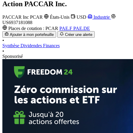
Action
PACCAR Inc.
PACCAR Inc
PCAR
États-Unis
USD
Industrie
US6937181088
Places de cotation :
PCAR
PAE.F
PAE.DE
Ajouter à mon portefeuille
Créer une alerte
•
Synthèse
Dividendes
Finances
•
Sponsorisé