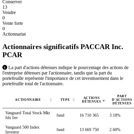
Conserver
13
Vendre
0
Vente forte
0
Actionnariat
Actionnaires significatifs PACCAR Inc.
PCAR
La part d'actions détenues indique le pourcentage des actions de
l'entreprise détenues par l'actionnaire, tandis que la part du
portefeuille représente l'importance de cet investissement dans le
portefeuille total de l'actionnaire.
PART
ACTIONS
ACTIONNAIRE
TYPE
D'ACTIONS
DÉTENUES
DÉTENUES
Vanguard Total Stock Mkt
fund
16 710 365
3.18%
Idx Inv
Vanguard 500 Index
fund
13 669 750
2.60%
Investor