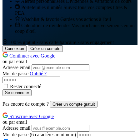
Alertes personnalisées
Dividendes & variations de cours
Portefeuilles illimités
Suivez tous vos comptes titres &
PEA
Watchlist & favoris
Gardez vos actions à l'œil
Calendrier de dividendes
Vos prochains versements en un
coup d'œil
100 % gratuit · sans carte bancaire · sans engagement
Connexion
Créer un compte
Continuer avec Google
ou par email
Adresse email
Mot de passe
Oublié ?
Rester connecté
Se connecter
Pas encore de compte ?
Créer un compte gratuit
S'inscrire avec Google
ou par email
Adresse email
Mot de passe
(6 caractères minimum)