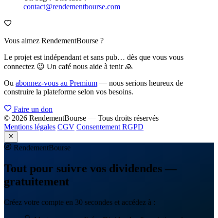
contact@rendementbourse.com
Vous aimez RendementBourse ?
Le projet est indépendant et sans pub… dès que vous vous
connectez 😉 Un café nous aide à tenir 🙏
Ou
abonnez-vous au Premium
— nous serions heureux de
construire la plateforme selon vos besoins.
Faire un don
© 2026 RendementBourse — Tous droits réservés
Mentions légales
CGV
Consentement RGPD
Rendement
Bourse
Tout pour suivre vos dividendes —
gratuitement
Créez votre compte en 30 secondes et accédez à :