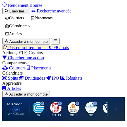
Rendement
Bourse
Recherche avancée
Chercher…
Courtiers
Placements
Calendriers
Articles
Accéder à mon compte
Passer au Premium —
9.99€/mois
Actions, ETF, Cryptos
Chercher une action
Comparateurs
Courtiers
Placements
Calendriers
Splits
Dividendes
IPO
Résultats
Apprendre
Articles
Accéder à mon compte
Le Radar
C
L
I
B
B
20 SIGNAUX
ED
LOUP.PA
IMB.L
BHB
BC
CN