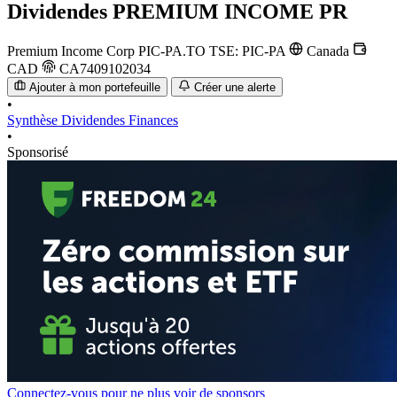
Dividendes
PREMIUM INCOME PR
Premium Income Corp
PIC-PA.TO
TSE: PIC-PA
Canada
CAD
CA7409102034
Ajouter à mon portefeuille
Créer une alerte
•
Synthèse
Dividendes
Finances
•
Sponsorisé
Connectez-vous pour ne plus voir de sponsors