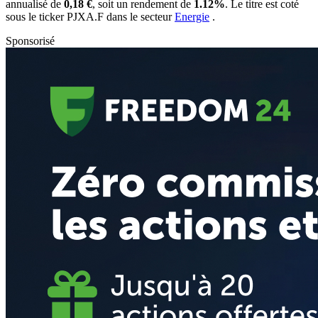
annualisé de
0,18 €
, soit un rendement de
1.12%
. Le titre est coté
sous le ticker
PJXA.F
dans le secteur
Energie
.
Sponsorisé