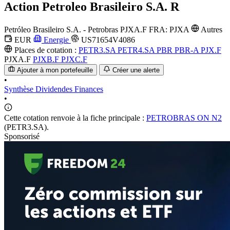
Action
Petroleo Brasileiro S.A. R
Petróleo Brasileiro S.A. - Petrobras
PJXA.F
FRA: PJXA
Autres
EUR
Energie
US71654V4086
Places de cotation :
PETR3.SA
PETR4.SA
PBR
PBR-A
PJX.F
PJXA.F
PJXB.F
PJXC.F
Ajouter à mon portefeuille
Créer une alerte
•
Synthèse
Dividendes
Finances
•
Cette cotation renvoie à la fiche principale :
PETROBRAS ON N2
(PETR3.SA).
Sponsorisé