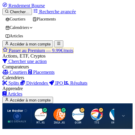
Rendement
Bourse
Recherche avancée
Chercher…
Courtiers
Placements
Calendriers
Articles
Accéder à mon compte
Passer au Premium —
9.99€/mois
Actions, ETF, Cryptos
Chercher une action
Comparateurs
Courtiers
Placements
Calendriers
Splits
Dividendes
IPO
Résultats
Apprendre
Articles
Accéder à mon compte
Le Radar
A
I
Q
T
V
20 SIGNAUX
MT.AS
INGA.AS
QCOM
TTE
VK.PA
ME