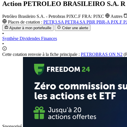
Action
PETROLEO BRASILEIRO S.A. R
Petróleo Brasileiro S.A. - Petrobras
PJXC.F
FRA: PJXC
Autres
Places de cotation :
PETR3.SA
PETR4.SA
PBR
PBR-A
PJX.F
P
Ajouter à mon portefeuille
Créer une alerte
•
Synthèse
Dividendes
Finances
•
Cette cotation renvoie à la fiche principale :
PETROBRAS ON N2
(
Sponsorisé