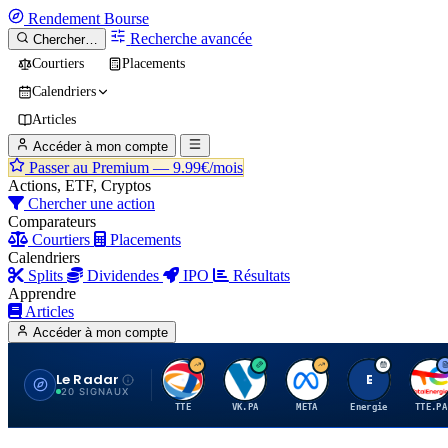
Rendement
Bourse
Recherche avancée
Chercher…
Courtiers
Placements
Calendriers
Articles
Accéder à mon compte
Passer au Premium —
9.99€/mois
Actions, ETF, Cryptos
Chercher une action
Comparateurs
Courtiers
Placements
Calendriers
Splits
Dividendes
IPO
Résultats
Apprendre
Articles
Accéder à mon compte
Le Radar
T
V
M
E
T
20 SIGNAUX
TTE
VK.PA
META
Energie
TTE.PA