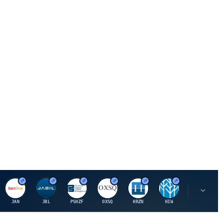
J
J
P
O
H
H
U
JAN
JBL
PSHZF
OXSQ
HRZN
HIW
UMH