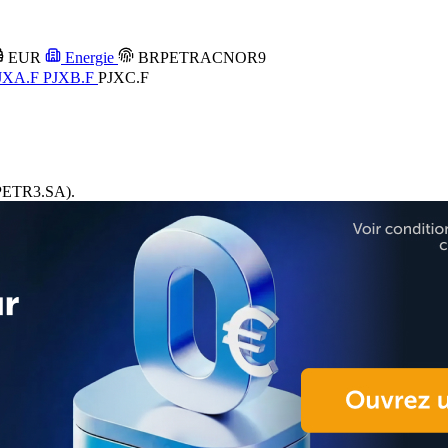
EUR
Energie
BRPETRACNOR9
JXA.F
PJXB.F
PJXC.F
PETR3.SA).