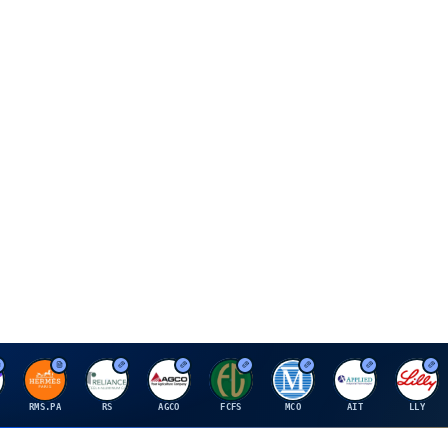
H
R
A
F
M
A
E
RMS.PA
RS
AGCO
FCFS
MCO
AIT
LLY