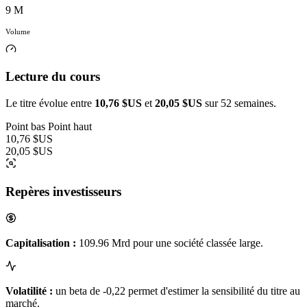
9 M
Volume
Lecture du cours
Le titre évolue entre
10,76 $US
et
20,05 $US
sur 52 semaines.
Point bas
Point haut
10,76 $US
20,05 $US
Repères investisseurs
Capitalisation :
109.96 Mrd pour une société classée large.
Volatilité :
un beta de -0,22 permet d'estimer la sensibilité du titre au
marché.