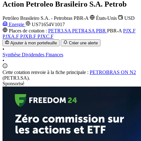
Action
Petroleo Brasileiro S.A. Petrob
Petróleo Brasileiro S.A. - Petrobras
PBR-A
États-Unis
USD
Energie
US71654V1017
Places de cotation :
PETR3.SA
PETR4.SA
PBR
PBR-A
PJX.F
PJXA.F
PJXB.F
PJXC.F
Ajouter à mon portefeuille
Créer une alerte
•
Synthèse
Dividendes
Finances
•
Cette cotation renvoie à la fiche principale :
PETROBRAS ON N2
(PETR3.SA).
Sponsorisé