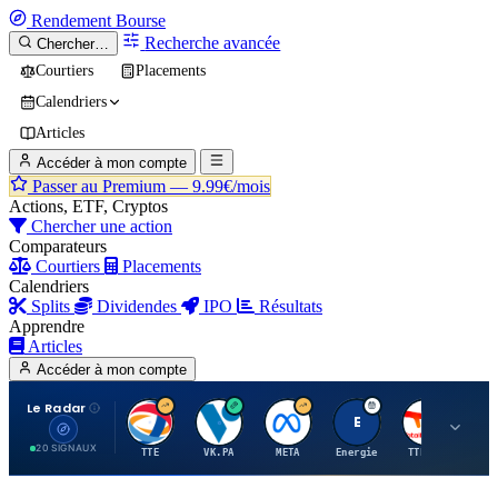
Rendement
Bourse
Recherche avancée
Chercher…
Courtiers
Placements
Calendriers
Articles
Accéder à mon compte
Passer au Premium —
9.99€/mois
Actions, ETF, Cryptos
Chercher une action
Comparateurs
Courtiers
Placements
Calendriers
Splits
Dividendes
IPO
Résultats
Apprendre
Articles
Accéder à mon compte
Le Radar
T
V
M
E
T
20 SIGNAUX
TTE
VK.PA
META
Energie
TTE.PA
RMS