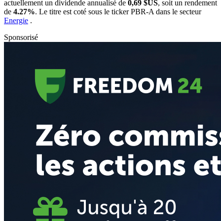
actuellement un dividende annualisé de
0,69 $US
, soit un rendement
de
4.27%
. Le titre est coté sous le ticker
PBR-A
dans le secteur
Energie
.
Sponsorisé