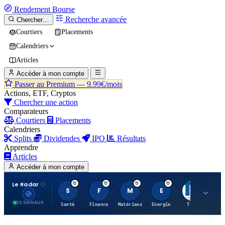
Rendement
Bourse
Recherche avancée
Chercher…
Courtiers
Placements
Calendriers
Articles
Accéder à mon compte
Passer au Premium —
9.99€/mois
Actions, ETF, Cryptos
Chercher une action
Comparateurs
Courtiers
Placements
Calendriers
Splits
Dividendes
IPO
Résultats
Apprendre
Articles
Accéder à mon compte
Le Radar
S
F
M
E
T
20 SIGNAUX
Santé
Finance
Matériaux
Energie
TTWO
MT.