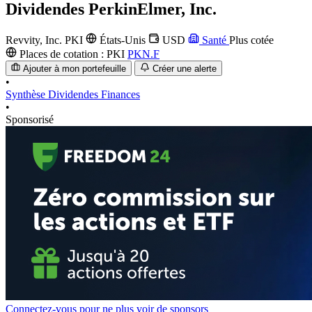
Dividendes
PerkinElmer, Inc.
Revvity, Inc.
PKI
États-Unis
USD
Santé
Plus cotée
Places de cotation :
PKI
PKN.F
Ajouter à mon portefeuille
Créer une alerte
•
Synthèse
Dividendes
Finances
•
Sponsorisé
Connectez-vous pour ne plus voir de sponsors