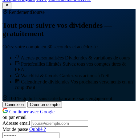
Rendement
Bourse
Tout pour suivre vos dividendes —
gratuitement
Créez votre compte en 30 secondes et accédez à :
Alertes personnalisées
Dividendes & variations de cours
Portefeuilles illimités
Suivez tous vos comptes titres &
PEA
Watchlist & favoris
Gardez vos actions à l'œil
Calendrier de dividendes
Vos prochains versements en un
coup d'œil
100 % gratuit · sans carte bancaire · sans engagement
Connexion
Créer un compte
Continuer avec Google
ou par email
Adresse email
Mot de passe
Oublié ?