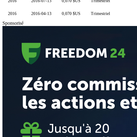
2016
2016-07-13
0,070 $US
Trimestriel
2016
2016-04-13
0,070 $US
Trimestriel
Sponsorisé