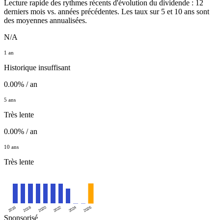
Lecture rapide des rythmes récents d'évolution du dividende : 12
derniers mois vs. années précédentes. Les taux sur 5 et 10 ans sont
des moyennes annualisées.
N/A
1 an
Historique insuffisant
0.00% / an
5 ans
Très lente
0.00% / an
10 ans
Très lente
2016
2020
2024
2018
2022
2026
Sponsorisé