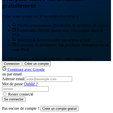
gratuitement
Créez votre compte en 30 secondes et accédez à :
Alertes personnalisées
Dividendes & variations de cours
Portefeuilles illimités
Suivez tous vos comptes titres &
PEA
Watchlist & favoris
Gardez vos actions à l'œil
Calendrier de dividendes
Vos prochains versements en un
coup d'œil
100 % gratuit · sans carte bancaire · sans engagement
Connexion
Créer un compte
Continuer avec Google
ou par email
Adresse email
Mot de passe
Oublié ?
Rester connecté
Se connecter
Pas encore de compte ?
Créer un compte gratuit