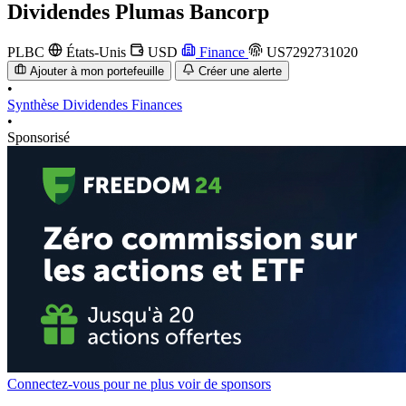
Dividendes
Plumas Bancorp
PLBC
États-Unis
USD
Finance
US7292731020
Ajouter à mon portefeuille
Créer une alerte
•
Synthèse
Dividendes
Finances
•
Sponsorisé
Connectez-vous pour ne plus voir de sponsors