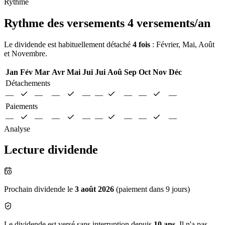
Rythme
Rythme des versements
4 versements/an
Le dividende est habituellement détaché
4 fois
: Février, Mai, Août
et Novembre.
Jan
Fév
Mar
Avr
Mai
Jui
Jui
Aoû
Sep
Oct
Nov
Déc
Détachements
—
—
—
—
—
—
—
—
Paiements
—
—
—
—
—
—
—
—
Analyse
Lecture dividende
Prochain dividende le
3 août 2026
(paiement dans 9 jours)
Le dividende est versé sans interruption depuis
10 ans
. Il n'a pas