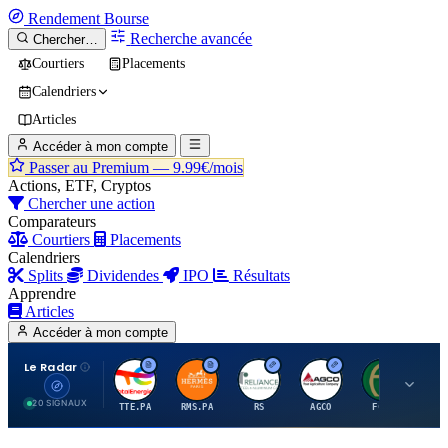
Rendement
Bourse
Recherche avancée
Chercher…
Courtiers
Placements
Calendriers
Articles
Accéder à mon compte
Passer au Premium —
9.99€/mois
Actions, ETF, Cryptos
Chercher une action
Comparateurs
Courtiers
Placements
Calendriers
Splits
Dividendes
IPO
Résultats
Apprendre
Articles
Accéder à mon compte
Le Radar
T
H
R
A
F
20 SIGNAUX
TTE.PA
RMS.PA
RS
AGCO
FCFS
MC