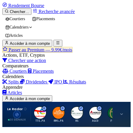
Rendement
Bourse
Recherche avancée
Chercher…
Courtiers
Placements
Calendriers
Articles
Accéder à mon compte
Passer au Premium —
9.99€/mois
Actions, ETF, Cryptos
Chercher une action
Comparateurs
Courtiers
Placements
Calendriers
Splits
Dividendes
IPO
Résultats
Apprendre
Articles
Accéder à mon compte
Le Radar
T
H
R
A
F
20 SIGNAUX
TTE.PA
RMS.PA
RS
AGCO
FCFS
MC