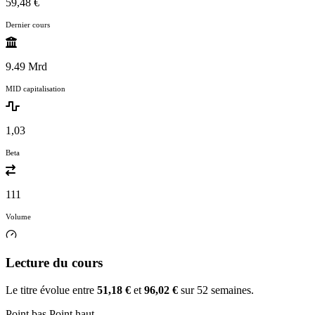
59,48 €
Dernier cours
9.49 Mrd
MID capitalisation
1,03
Beta
111
Volume
Lecture du cours
Le titre évolue entre
51,18 €
et
96,02 €
sur 52 semaines.
Point bas
Point haut