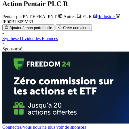
Action
Pentair PLC R
Pentair plc
PNT.F
FRA: PNT
Autres
EUR
Industrie
IE00BLS09M33
Ajouter à mon portefeuille
Créer une alerte
•
Synthèse
Dividendes
Finances
•
Sponsorisé
Connectez-vous pour ne plus voir de sponsors