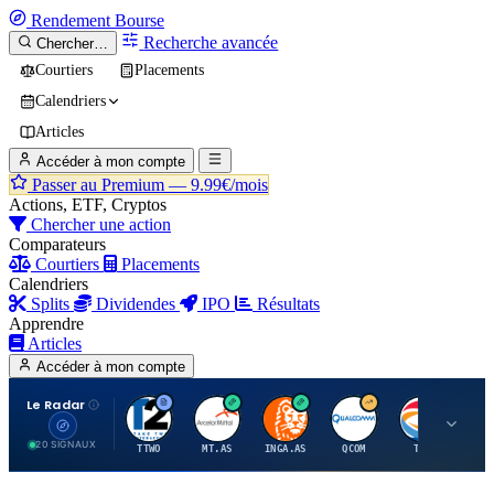
Rendement
Bourse
Recherche avancée
Chercher…
Courtiers
Placements
Calendriers
Articles
Accéder à mon compte
Passer au Premium —
9.99€/mois
Actions, ETF, Cryptos
Chercher une action
Comparateurs
Courtiers
Placements
Calendriers
Splits
Dividendes
IPO
Résultats
Apprendre
Articles
Accéder à mon compte
Le Radar
T
A
I
Q
T
20 SIGNAUX
TTWO
MT.AS
INGA.AS
QCOM
TTE
VK.