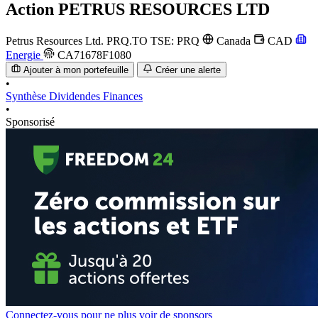
Action
PETRUS RESOURCES LTD
Petrus Resources Ltd.
PRQ.TO
TSE: PRQ
Canada
CAD
Energie
CA71678F1080
Ajouter à mon portefeuille
Créer une alerte
•
Synthèse
Dividendes
Finances
•
Sponsorisé
Connectez-vous pour ne plus voir de sponsors