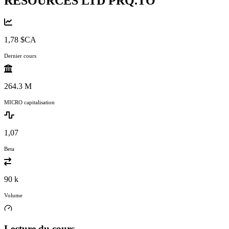
RESOURCES LTD
PRQ.TO
1,78 $CA
Dernier cours
264.3 M
MICRO capitalisation
1,07
Beta
90 k
Volume
Lecture du cours