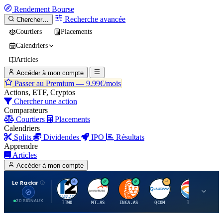
Rendement
Bourse
Recherche avancée
Chercher…
Courtiers
Placements
Calendriers
Articles
Accéder à mon compte
Passer au Premium —
9.99€/mois
Actions, ETF, Cryptos
Chercher une action
Comparateurs
Courtiers
Placements
Calendriers
Splits
Dividendes
IPO
Résultats
Apprendre
Articles
Accéder à mon compte
Le Radar
T
A
I
Q
T
20 SIGNAUX
TTWO
MT.AS
INGA.AS
QCOM
TTE
VK.