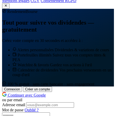
Mentions légales
CGV
Consentement RGPD
Rendement
Bourse
Tout pour suivre vos dividendes —
gratuitement
Créez votre compte en 30 secondes et accédez à :
Alertes personnalisées
Dividendes & variations de cours
Portefeuilles illimités
Suivez tous vos comptes titres &
PEA
Watchlist & favoris
Gardez vos actions à l'œil
Calendrier de dividendes
Vos prochains versements en un
coup d'œil
100 % gratuit · sans carte bancaire · sans engagement
Connexion
Créer un compte
Continuer avec Google
ou par email
Adresse email
Mot de passe
Oublié ?