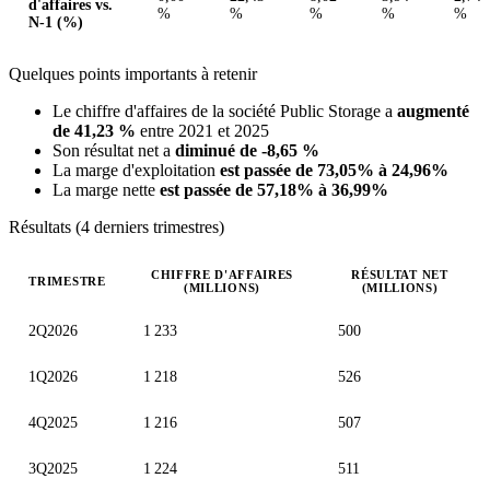
d'affaires vs.
%
%
%
%
%
N-1 (%)
Quelques points importants à retenir
Le chiffre d'affaires de la société Public Storage a
augmenté
de 41,23 %
entre 2021 et 2025
Son résultat net a
diminué de -8,65 %
La marge d'exploitation
est passée de 73,05% à 24,96%
La marge nette
est passée de 57,18% à 36,99%
Résultats (4 derniers trimestres)
CHIFFRE D'AFFAIRES
RÉSULTAT NET
TRIMESTRE
(MILLIONS)
(MILLIONS)
Valeurs trimestrielles en millions (dollar des États-Unis)
2Q2026
1 233
500
1Q2026
1 218
526
4Q2025
1 216
507
3Q2025
1 224
511