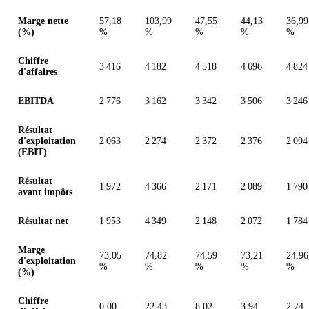
Valeurs en millions (dollar des États-Unis)
Marge nette
57,18
103,99
47,55
44,13
36,99
(%)
%
%
%
%
%
Chiffre
3 416
4 182
4 518
4 696
4 824
d'affaires
EBITDA
2 776
3 162
3 342
3 506
3 246
Résultat
d'exploitation
2 063
2 274
2 372
2 376
2 094
(EBIT)
Résultat
1 972
4 366
2 171
2 089
1 790
avant impôts
Résultat net
1 953
4 349
2 148
2 072
1 784
Marge
73,05
74,82
74,59
73,21
24,96
d'exploitation
%
%
%
%
%
(%)
Chiffre
0,00
22,43
8,02
3,94
2,74