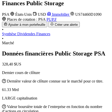
Finances
Public Storage
PSA
États-Unis
USD
Immobilier
US74460D1090
Places de cotation :
PSA
PUP.F
Ajouter à mon portefeuille
Créer une alerte
•
Synthèse
Dividendes
Finances
•
Marché
Données financières Public Storage
PSA
328,40 $US
Dernier cours de clôture
Dernière valeur de clôture connue sur le marché pour ce titre.
61.33 Mrd
LARGE capitalisation
Valeur boursière totale de l’entreprise en fonction du nombre
d’actions en circulation.