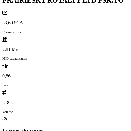
PRAIRIESKY ROYALTY LTD
PSK.TO
33,60 $CA
Dernier cours
7.81 Mrd
MID capitalisation
0,86
Beta
518 k
Volume
Lecture du cours