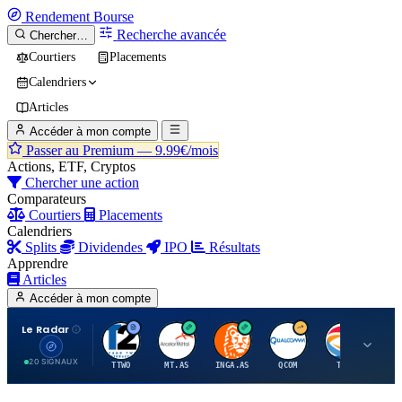
Rendement
Bourse
Recherche avancée
Chercher…
Courtiers
Placements
Calendriers
Articles
Accéder à mon compte
Passer au Premium —
9.99€/mois
Actions, ETF, Cryptos
Chercher une action
Comparateurs
Courtiers
Placements
Calendriers
Splits
Dividendes
IPO
Résultats
Apprendre
Articles
Accéder à mon compte
Le Radar
T
A
I
Q
T
20 SIGNAUX
TTWO
MT.AS
INGA.AS
QCOM
TTE
VK.