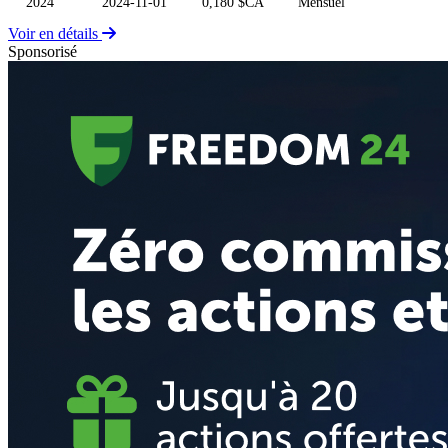
2024
2024-11-01
0,180 $CA
Mensuel
Voir en détails
Sponsorisé