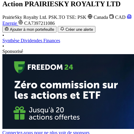
Action
PRAIRIESKY ROYALTY LTD
PrairieSky Royalty Ltd.
PSK.TO
TSE: PSK
Canada
CAD
Energie
CA7397211086
Ajouter à mon portefeuille
Créer une alerte
•
Synthèse
Dividendes
Finances
•
Sponsorisé
Connectez-vous pour ne plus voir de sponsors