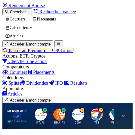
Rendement
Bourse
Recherche avancée
Chercher…
Courtiers
Placements
Calendriers
Articles
Accéder à mon compte
Passer au Premium —
9.99€/mois
Actions, ETF, Cryptos
Chercher une action
Comparateurs
Courtiers
Placements
Calendriers
Splits
Dividendes
IPO
Résultats
Apprendre
Articles
Accéder à mon compte
Le Radar
A
I
Q
T
V
20 SIGNAUX
MT.AS
INGA.AS
QCOM
TTE
VK.PA
ME