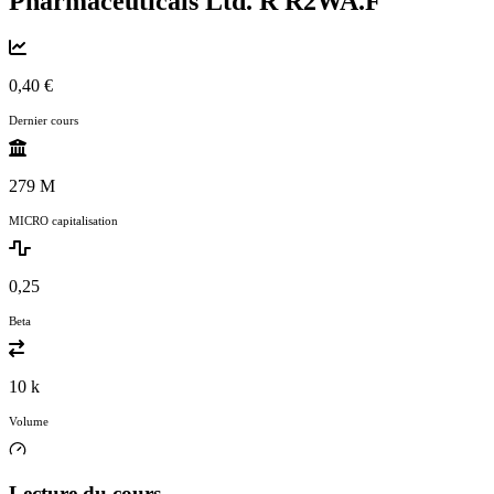
Pharmaceuticals Ltd. R
R2WA.F
0,40 €
Dernier cours
279 M
MICRO capitalisation
0,25
Beta
10 k
Volume
Lecture du cours