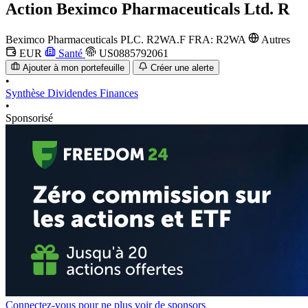
Action
Beximco Pharmaceuticals Ltd. R
Beximco Pharmaceuticals PLC.
R2WA.F
FRA: R2WA
Autres
EUR
Santé
US0885792061
Ajouter à mon portefeuille
Créer une alerte
•
Synthèse
Dividendes
Finances
•
Sponsorisé
Connectez-vous pour ne plus voir de sponsors