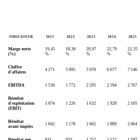
INDICATEUR
2021
2022
2023
2024
2025
Valeurs en millions (euro)
Marge nette
19,45
18,30
20,97
22,79
22,35
(%)
%
%
%
%
%
Chiffre
4 271
5 095
5 970
6 677
7 146
d'affaires
EBITDA
1 530
1 772
2 295
2 594
2 767
Résultat
d'exploitation
1 074
1 226
1 632
1 928
2 105
(EBIT)
Résultat
1 042
1 178
1 602
1 889
2 064
avant impôts
Résultat net
831
933
1 252
1 522
1 597