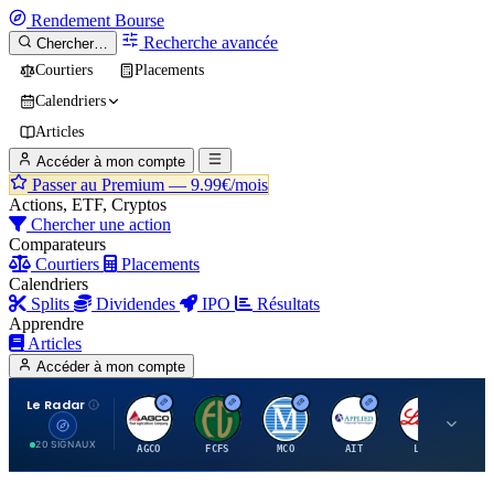
Rendement
Bourse
Recherche avancée
Chercher…
Courtiers
Placements
Calendriers
Articles
Accéder à mon compte
Passer au Premium —
9.99€/mois
Actions, ETF, Cryptos
Chercher une action
Comparateurs
Courtiers
Placements
Calendriers
Splits
Dividendes
IPO
Résultats
Apprendre
Articles
Accéder à mon compte
Le Radar
A
F
M
A
E
20 SIGNAUX
AGCO
FCFS
MCO
AIT
LLY
JA