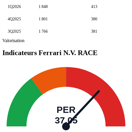
1Q2026
1 848
413
4Q2025
1 801
380
3Q2025
1 766
381
Valorisation
Indicateurs Ferrari N.V.
RACE
PER
37,05