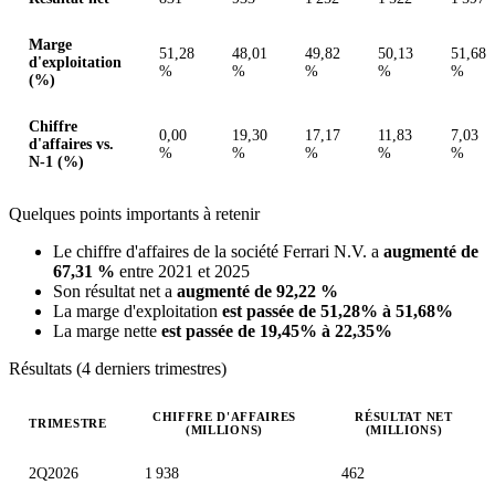
Marge
51,28
48,01
49,82
50,13
51,68
d'exploitation
%
%
%
%
%
(%)
Chiffre
0,00
19,30
17,17
11,83
7,03
d'affaires vs.
%
%
%
%
%
N-1 (%)
Quelques points importants à retenir
Le chiffre d'affaires de la société Ferrari N.V. a
augmenté de
67,31 %
entre 2021 et 2025
Son résultat net a
augmenté de 92,22 %
La marge d'exploitation
est passée de 51,28% à 51,68%
La marge nette
est passée de 19,45% à 22,35%
Résultats (4 derniers trimestres)
CHIFFRE D'AFFAIRES
RÉSULTAT NET
TRIMESTRE
(MILLIONS)
(MILLIONS)
Valeurs trimestrielles en millions (euro)
2Q2026
1 938
462