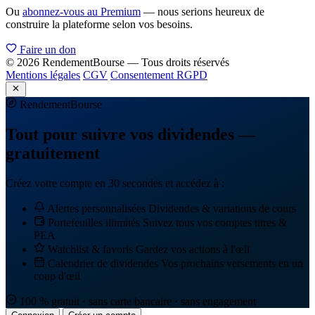
Ou
abonnez-vous au Premium
— nous serions heureux de
construire la plateforme selon vos besoins.
Faire un don
© 2026 RendementBourse — Tous droits réservés
Mentions légales
CGV
Consentement RGPD
Rendement
Bourse
Tout pour suivre vos dividendes —
gratuitement
Créez votre compte en 30 secondes et accédez à :
Alertes personnalisées
Dividendes & variations de cours
Portefeuilles illimités
Suivez tous vos comptes titres &
PEA
Watchlist & favoris
Gardez vos actions à l'œil
Calendrier de dividendes
Vos prochains versements en un
coup d'œil
100 % gratuit · sans carte bancaire · sans engagement