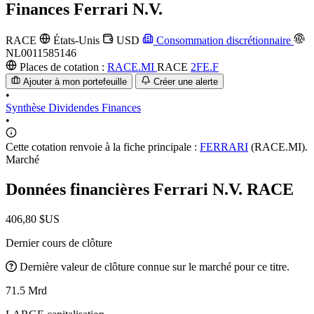
Finances
Ferrari N.V.
RACE
États-Unis
USD
Consommation discrétionnaire
NL0011585146
Places de cotation :
RACE.MI
RACE
2FE.F
Ajouter à mon portefeuille
Créer une alerte
•
Synthèse
Dividendes
Finances
•
Cette cotation renvoie à la fiche principale :
FERRARI
(RACE.MI).
Marché
Données financières Ferrari N.V.
RACE
406,80 $US
Dernier cours de clôture
Dernière valeur de clôture connue sur le marché pour ce titre.
71.5 Mrd