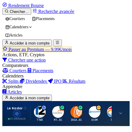
Rendement
Bourse
Recherche avancée
Chercher…
Courtiers
Placements
Calendriers
Articles
Accéder à mon compte
Passer au Premium —
9.99€/mois
Actions, ETF, Cryptos
Chercher une action
Comparateurs
Courtiers
Placements
Calendriers
Splits
Dividendes
IPO
Résultats
Apprendre
Articles
Accéder à mon compte
Le Radar
T
A
I
Q
T
20 SIGNAUX
TTWO
MT.AS
INGA.AS
QCOM
TTE
VK.