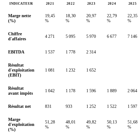
INDICATEUR
2021
2022
2023
2024
2025
Valeurs en millions (euro)
Marge nette
19,45
18,30
20,97
22,79
22,35
(%)
%
%
%
%
%
Chiffre
4 271
5 095
5 970
6 677
7 146
d'affaires
EBITDA
1 537
1 778
2 314
Résultat
d'exploitation
1 081
1 232
1 652
(EBIT)
Résultat
1 042
1 178
1 596
1 889
2 064
avant impôts
Résultat net
831
933
1 252
1 522
1 597
Marge
51,28
48,01
49,82
50,13
51,68
d'exploitation
%
%
%
%
%
(%)