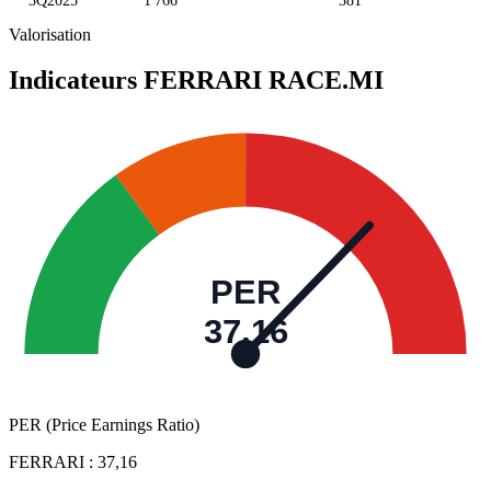
3Q2025
1 766
381
Valorisation
Indicateurs FERRARI
RACE.MI
PER
37,16
PER (Price Earnings Ratio)
FERRARI :
37,16