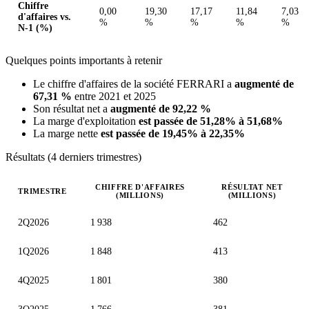
Chiffre
0,00
19,30
17,17
11,84
7,03
d'affaires vs.
%
%
%
%
%
N-1 (%)
Quelques points importants à retenir
Le chiffre d'affaires de la société FERRARI a
augmenté de
67,31 %
entre 2021 et 2025
Son résultat net a
augmenté de 92,22 %
La marge d'exploitation
est passée de 51,28% à 51,68%
La marge nette
est passée de 19,45% à 22,35%
Résultats (4 derniers trimestres)
CHIFFRE D'AFFAIRES
RÉSULTAT NET
TRIMESTRE
(MILLIONS)
(MILLIONS)
Valeurs trimestrielles en millions (euro)
2Q2026
1 938
462
1Q2026
1 848
413
4Q2025
1 801
380