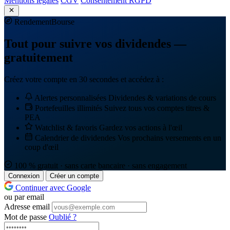
Mentions légales
CGV
Consentement RGPD
Rendement
Bourse
Tout pour suivre vos dividendes —
gratuitement
Créez votre compte en 30 secondes et accédez à :
Alertes personnalisées
Dividendes & variations de cours
Portefeuilles illimités
Suivez tous vos comptes titres &
PEA
Watchlist & favoris
Gardez vos actions à l'œil
Calendrier de dividendes
Vos prochains versements en un
coup d'œil
100 % gratuit · sans carte bancaire · sans engagement
Connexion
Créer un compte
Continuer avec Google
ou par email
Adresse email
Mot de passe
Oublié ?