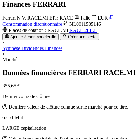
Finances
FERRARI
Ferrari N.V.
RACE.MI
BIT: RACE
Italie
EUR
Consommation discrétionnaire
NL0011585146
Places de cotation :
RACE.MI
RACE
2FE.F
Ajouter à mon portefeuille
Créer une alerte
•
Synthèse
Dividendes
Finances
•
Marché
Données financières FERRARI
RACE.MI
355,65 €
Dernier cours de clôture
Dernière valeur de clôture connue sur le marché pour ce titre.
62.51 Mrd
LARGE capitalisation
Valeur boursière totale de l’entreprise en fonction du nombre