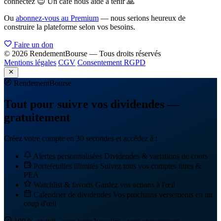
connectez 😉 Un café nous aide à tenir 🙏
Ou
abonnez-vous au Premium
— nous serions heureux de
construire la plateforme selon vos besoins.
Faire un don
© 2026 RendementBourse — Tous droits réservés
Mentions légales
CGV
Consentement RGPD
Rendement
Bourse
Tout pour suivre vos dividendes —
gratuitement
Créez votre compte en 30 secondes et accédez à :
Alertes personnalisées
Dividendes & variations de cours
Portefeuilles illimités
Suivez tous vos comptes titres &
PEA
Watchlist & favoris
Gardez vos actions à l'œil
Calendrier de dividendes
Vos prochains versements en un
coup d'œil