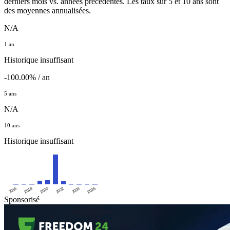
derniers mois vs. années précédentes. Les taux sur 5 et 10 ans sont
des moyennes annualisées.
N/A
1 an
Historique insuffisant
-100.00% / an
5 ans
N/A
10 ans
Historique insuffisant
2016
2020
2024
2018
2022
2026
Sponsorisé