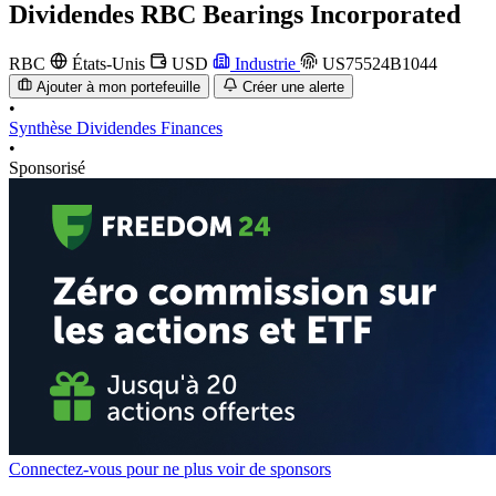
Dividendes
RBC Bearings Incorporated
RBC
États-Unis
USD
Industrie
US75524B1044
Ajouter à mon portefeuille
Créer une alerte
•
Synthèse
Dividendes
Finances
•
Sponsorisé
Connectez-vous pour ne plus voir de sponsors