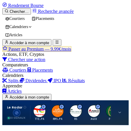
Rendement
Bourse
Recherche avancée
Chercher…
Courtiers
Placements
Calendriers
Articles
Accéder à mon compte
Passer au Premium —
9.99€/mois
Actions, ETF, Cryptos
Chercher une action
Comparateurs
Courtiers
Placements
Calendriers
Splits
Dividendes
IPO
Résultats
Apprendre
Articles
Accéder à mon compte
Le Radar
T
H
R
A
F
20 SIGNAUX
TTE.PA
RMS.PA
RS
AGCO
FCFS
MC