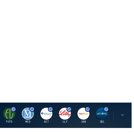
F
M
A
E
J
J
P
FCFS
MCO
AIT
LLY
JAN
JBL
PSHZF