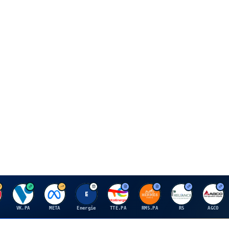
V
M
E
T
H
R
A
VK.PA
META
Energie
TTE.PA
RMS.PA
RS
AGCO