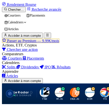
Rendement
Bourse
Recherche avancée
Chercher…
Courtiers
Placements
Calendriers
Articles
Accéder à mon compte
Passer au Premium —
9.99€/mois
Actions, ETF, Cryptos
Chercher une action
Comparateurs
Courtiers
Placements
Calendriers
Splits
Dividendes
IPO
Résultats
Apprendre
Articles
Accéder à mon compte
Le Radar
T
A
I
Q
T
20 SIGNAUX
TTWO
MT.AS
INGA.AS
QCOM
TTE