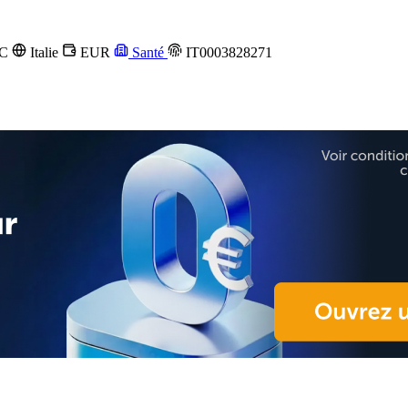
EC
Italie
EUR
Santé
IT0003828271