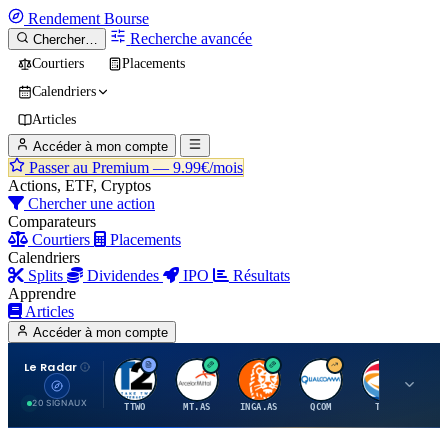
Rendement
Bourse
Recherche avancée
Chercher…
Courtiers
Placements
Calendriers
Articles
Accéder à mon compte
Passer au Premium —
9.99€/mois
Actions, ETF, Cryptos
Chercher une action
Comparateurs
Courtiers
Placements
Calendriers
Splits
Dividendes
IPO
Résultats
Apprendre
Articles
Accéder à mon compte
Le Radar
T
A
I
Q
T
20 SIGNAUX
TTWO
MT.AS
INGA.AS
QCOM
TTE
VK.