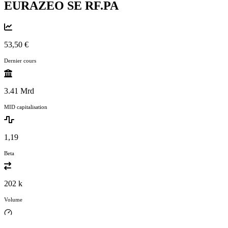
EURAZEO SE
RF.PA
53,50 €
Dernier cours
3.41 Mrd
MID capitalisation
1,19
Beta
202 k
Volume