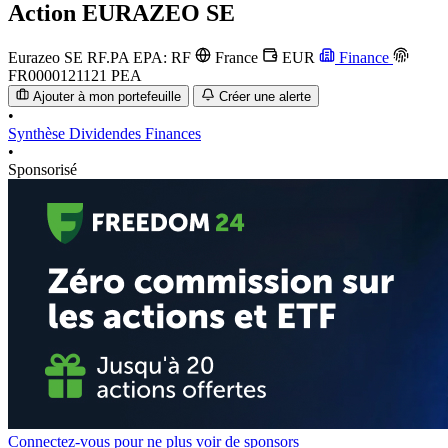
Action
EURAZEO SE
Eurazeo SE
RF.PA
EPA: RF
France
EUR
Finance
FR0000121121
PEA
Ajouter à mon portefeuille
Créer une alerte
•
Synthèse
Dividendes
Finances
•
Sponsorisé
Connectez-vous pour ne plus voir de sponsors