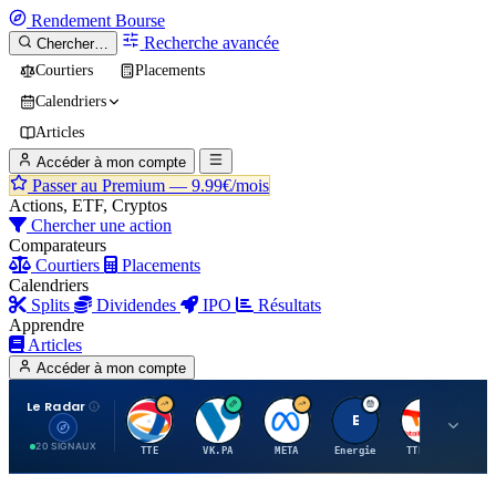
Rendement
Bourse
Recherche avancée
Chercher…
Courtiers
Placements
Calendriers
Articles
Accéder à mon compte
Passer au Premium —
9.99€/mois
Actions, ETF, Cryptos
Chercher une action
Comparateurs
Courtiers
Placements
Calendriers
Splits
Dividendes
IPO
Résultats
Apprendre
Articles
Accéder à mon compte
Le Radar
T
V
M
E
T
20 SIGNAUX
TTE
VK.PA
META
Energie
TTE.PA
RMS