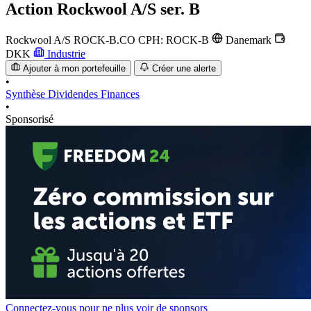
Action
Rockwool A/S ser. B
Rockwool A/S
ROCK-B.CO
CPH: ROCK-B
Danemark
DKK
Industrie
Ajouter à mon portefeuille
Créer une alerte
•
Synthèse
Dividendes
Finances
•
Sponsorisé
Connectez-vous pour ne plus voir de sponsors