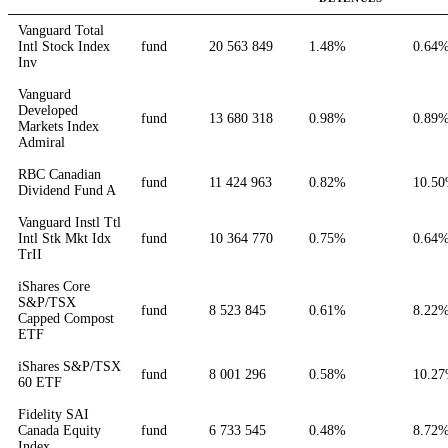
Vanguard Total
Intl Stock Index
fund
20 563 849
1.48%
0.64
Inv
Vanguard
Developed
fund
13 680 318
0.98%
0.89
Markets Index
Admiral
RBC Canadian
fund
11 424 963
0.82%
10.5
Dividend Fund A
Vanguard Instl Ttl
Intl Stk Mkt Idx
fund
10 364 770
0.75%
0.64
TrII
iShares Core
S&P/TSX
fund
8 523 845
0.61%
8.22
Capped Compost
ETF
iShares S&P/TSX
fund
8 001 296
0.58%
10.2
60 ETF
Fidelity SAI
Canada Equity
fund
6 733 545
0.48%
8.72
Index