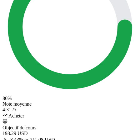
86%
Note moyenne
4.31
/5
Acheter
Objectif de cours
193.29
USD
-8.43% vs 211.08 USD