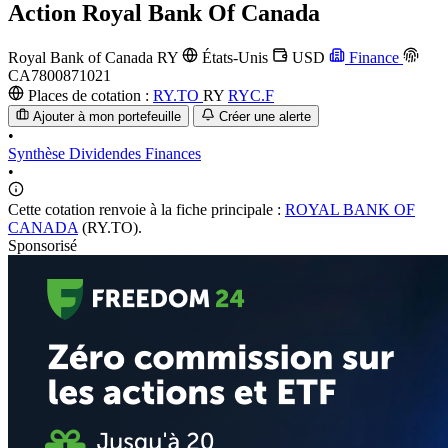
Action
Royal Bank Of Canada
Royal Bank of Canada
RY
États-Unis
USD
Finance
CA7800871021
Places de cotation :
RY.TO
RY
RYC.F
Ajouter à mon portefeuille
Créer une alerte
•
Synthèse
Dividendes
Finances
•
Cette cotation renvoie à la fiche principale :
ROYAL BANK OF
CANADA
(RY.TO).
Sponsorisé