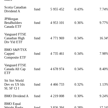
Scotia Canadian
fund
5 955 452
0.43%
7.74
Dividend A
JPMorgan
BetaBuilders
fund
4 953 101
0.36%
9.77
Canada ETF
Vanguard FTSE
Canadian High
fund
4 771 969
0.34%
16.3
Div Yld ETF
BMO S&P/TSX
Capped
fund
4 735 461
0.34%
7.98
Composite ETF
Vanguard FTSE
Canada All Cap
fund
4 678 974
0.34%
8.40
ETF
Stt Strt World
Dev ex US Idx
fund
4 466 733
0.32%
1.13
SL SF Cl I
BMO Dividend A
fund
4 219 008
0.30%
9.24
BMO Equal
Weight Banks
fund
3 826 394
0.28%
17.2