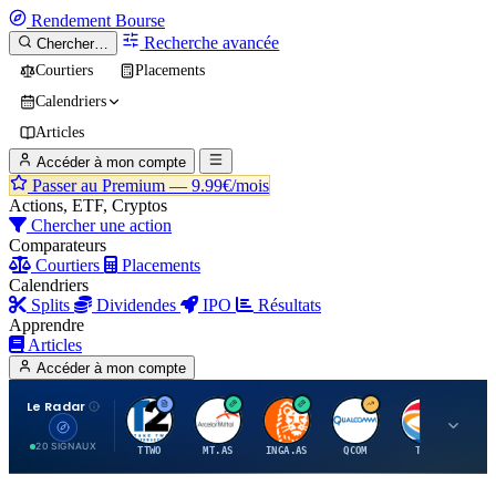
Rendement
Bourse
Recherche avancée
Chercher…
Courtiers
Placements
Calendriers
Articles
Accéder à mon compte
Passer au Premium —
9.99€/mois
Actions, ETF, Cryptos
Chercher une action
Comparateurs
Courtiers
Placements
Calendriers
Splits
Dividendes
IPO
Résultats
Apprendre
Articles
Accéder à mon compte
Le Radar
T
A
I
Q
T
20 SIGNAUX
TTWO
MT.AS
INGA.AS
QCOM
TTE
VK.