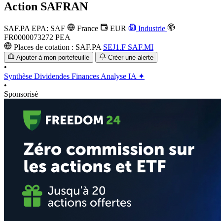
Action
SAFRAN
SAF.PA
EPA: SAF
France
EUR
Industrie
FR0000073272
PEA
Places de cotation :
SAF.PA
SEJ1.F
SAF.MI
Ajouter à mon portefeuille
Créer une alerte
•
Synthèse
Dividendes
Finances
Analyse IA ✦
•
Sponsorisé