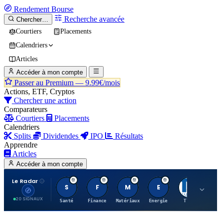
Rendement
Bourse
Recherche avancée
Chercher…
Courtiers
Placements
Calendriers
Articles
Accéder à mon compte
Passer au Premium —
9.99€/mois
Actions, ETF, Cryptos
Chercher une action
Comparateurs
Courtiers
Placements
Calendriers
Splits
Dividendes
IPO
Résultats
Apprendre
Articles
Accéder à mon compte
Le Radar
S
F
M
E
T
20 SIGNAUX
Santé
Finance
Matériaux
Energie
TTWO
MT.