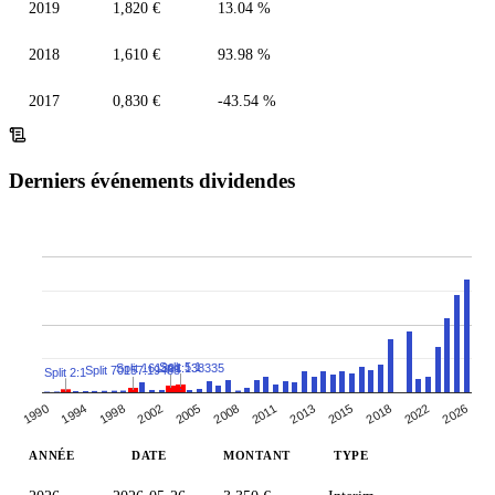
2019
1,820 €
13.04 %
2018
1,610 €
93.98 %
2017
0,830 €
-43.54 %
Derniers événements dividendes
Split 5:1
Split 161391:138335
Split 70157:19488
Split 2:1
1990
2013
2005
2026
1994
2015
2008
1998
2018
2011
2002
2022
ANNÉE
DATE
MONTANT
TYPE