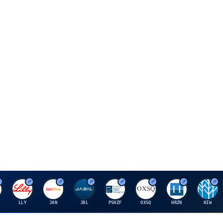
E
J
J
P
O
H
H
LLY
JAN
JBL
PSHZF
OXSQ
HRZN
HIW