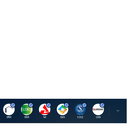
U
U
S
S
S
L
R
UMH
UDR
SO
SWX
SIGI
LNN
ROK