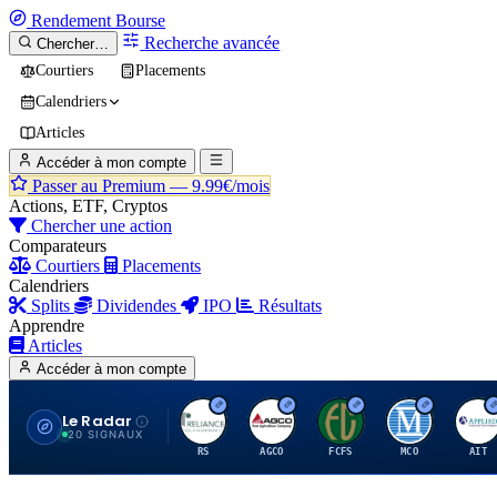
Rendement
Bourse
Recherche avancée
Chercher…
Courtiers
Placements
Calendriers
Articles
Accéder à mon compte
Passer au Premium —
9.99€/mois
Actions, ETF, Cryptos
Chercher une action
Comparateurs
Courtiers
Placements
Calendriers
Splits
Dividendes
IPO
Résultats
Apprendre
Articles
Accéder à mon compte
Le Radar
R
A
F
M
A
20 SIGNAUX
RS
AGCO
FCFS
MCO
AIT