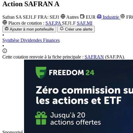
Action
SAFRAN A
Safran SA
SEJ1.F
FRA: SEJ1
Autres
EUR
Industrie
FR0
Places de cotation :
SAF.PA
SEJ1.F
SAF.MI
Ajouter à mon portefeuille
Créer une alerte
•
Synthèse
Dividendes
Finances
•
Cette cotation renvoie à la fiche principale :
SAFRAN
(SAF.PA).
Sponsorisé