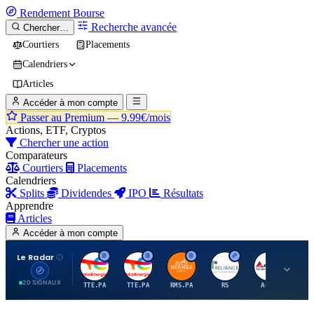
Rendement
Bourse
Recherche avancée
Chercher…
Courtiers
Placements
Calendriers
Articles
Accéder à mon compte
Passer au Premium —
9.99€/mois
Actions, ETF, Cryptos
Chercher une action
Comparateurs
Courtiers
Placements
Calendriers
Splits
Dividendes
IPO
Résultats
Apprendre
Articles
Accéder à mon compte
Le Radar
T
T
H
R
A
20 SIGNAUX
TTE.PA
TTE.PA
RMS.PA
RS
AGCO
FC