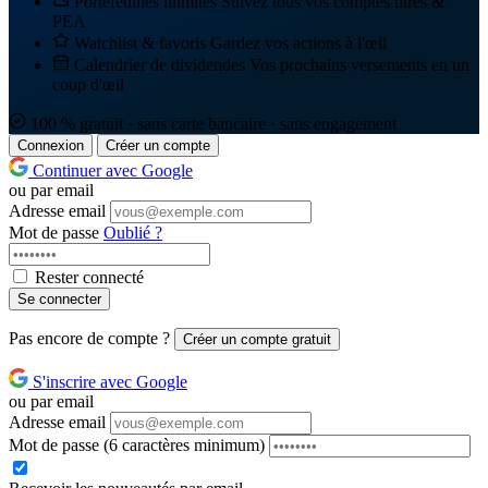
Portefeuilles illimités
Suivez tous vos comptes titres &
PEA
Watchlist & favoris
Gardez vos actions à l'œil
Calendrier de dividendes
Vos prochains versements en un
coup d'œil
100 % gratuit · sans carte bancaire · sans engagement
Connexion
Créer un compte
Continuer avec Google
ou par email
Adresse email
Mot de passe
Oublié ?
Rester connecté
Se connecter
Pas encore de compte ?
Créer un compte gratuit
S'inscrire avec Google
ou par email
Adresse email
Mot de passe
(6 caractères minimum)