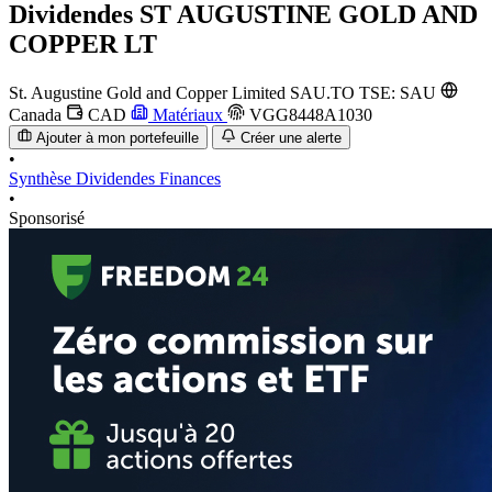
Dividendes
ST AUGUSTINE GOLD AND
COPPER LT
St. Augustine Gold and Copper Limited
SAU.TO
TSE: SAU
Canada
CAD
Matériaux
VGG8448A1030
Ajouter à mon portefeuille
Créer une alerte
•
Synthèse
Dividendes
Finances
•
Sponsorisé