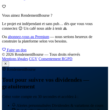
Vous aimez RendementBourse ?
Le projet est indépendant et sans pub… dès que vous vous
connectez 😉 Un café nous aide à tenir 🙏
Ou
abonnez-vous au Premium
— nous serions heureux de
construire la plateforme selon vos besoins.
Faire un don
© 2026 RendementBourse — Tous droits réservés
Mentions légales
CGV
Consentement RGPD
Rendement
Bourse
Tout pour suivre vos dividendes —
gratuitement
Créez votre compte en 30 secondes et accédez à :
Alertes personnalisées
Dividendes & variations de cours