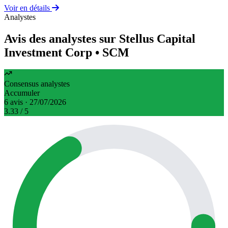
Voir en détails
Analystes
Avis des analystes sur Stellus Capital
Investment Corp
• SCM
Consensus analystes
Accumuler
6 avis · 27/07/2026
3.33
/ 5