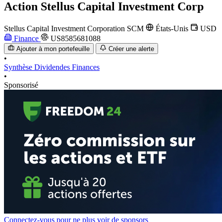
Action
Stellus Capital Investment Corp
Stellus Capital Investment Corporation
SCM
États-Unis
USD
Finance
US8585681088
Ajouter à mon portefeuille
Créer une alerte
•
Synthèse
Dividendes
Finances
•
Sponsorisé
Connectez-vous pour ne plus voir de sponsors