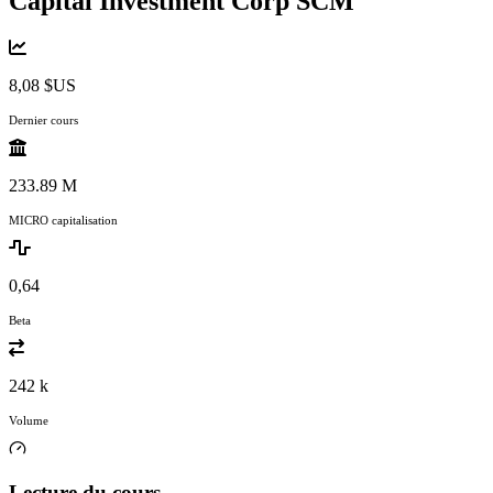
Capital Investment Corp
SCM
8,08 $US
Dernier cours
233.89 M
MICRO capitalisation
0,64
Beta
242 k
Volume
Lecture du cours