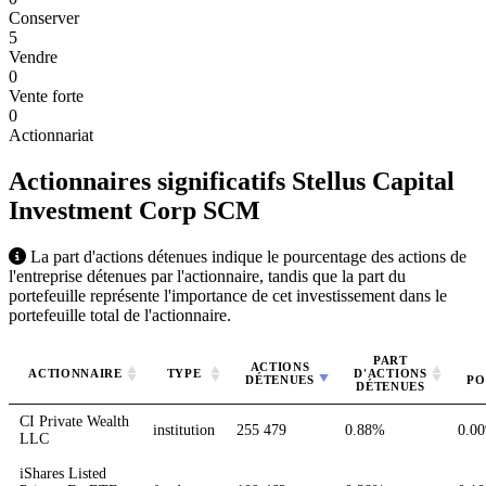
Conserver
5
Vendre
0
Vente forte
0
Actionnariat
Actionnaires significatifs Stellus Capital
Investment Corp
SCM
La part d'actions détenues indique le pourcentage des actions de
l'entreprise détenues par l'actionnaire, tandis que la part du
portefeuille représente l'importance de cet investissement dans le
portefeuille total de l'actionnaire.
PART
ACTIONS
ACTIONNAIRE
TYPE
D'ACTIONS
DÉTENUES
PO
DÉTENUES
CI Private Wealth
institution
255 479
0.88%
0.0
LLC
iShares Listed