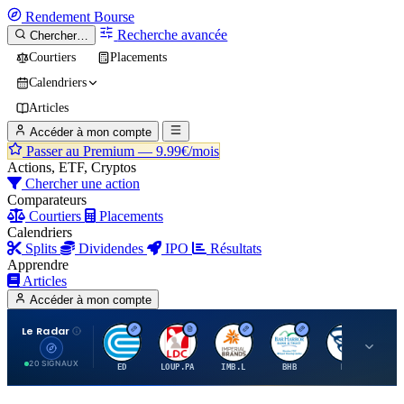
Rendement
Bourse
Recherche avancée
Chercher…
Courtiers
Placements
Calendriers
Articles
Accéder à mon compte
Passer au Premium —
9.99€/mois
Actions, ETF, Cryptos
Chercher une action
Comparateurs
Courtiers
Placements
Calendriers
Splits
Dividendes
IPO
Résultats
Apprendre
Articles
Accéder à mon compte
Le Radar
C
L
I
B
B
20 SIGNAUX
ED
LOUP.PA
IMB.L
BHB
BC
CN