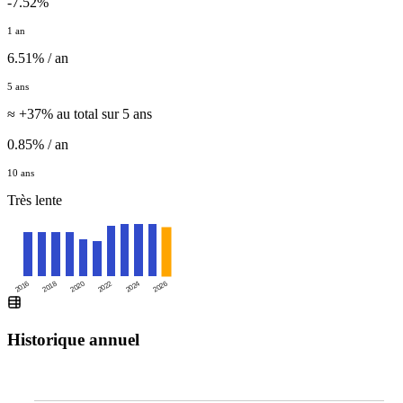
-7.52%
1 an
6.51% / an
5 ans
≈ +37% au total sur 5 ans
0.85% / an
10 ans
Très lente
2016
2020
2024
2018
2022
2026
Historique annuel