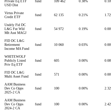
Private Eq ETF
fund
109 462
0.38%
0.1
USD Dist
Virtus Private
fund
62 135
0.21%
1.7
Credit ETF
Undrly Fid DC
L&G Fut Wld
fund
54 972
0.19%
0.0
Mlt Asst MAGJ
FID DC L&G
Retirement
fund
10 060
0.03%
0.0
Income MA Fund
WHITEWOLF
Publicly Listed
fund
605
0.00%
0.0
Priv Eq ETF
FID DC L&G
fund
571
0.00%
0.0
Multi Asset Fund
AAM Business
Dev Co Opps
fund
100
0.00%
2.3
2025-2 CA
AAM Business
Dev Co Opps
fund
100
0.00%
2.4
2024-2 CA