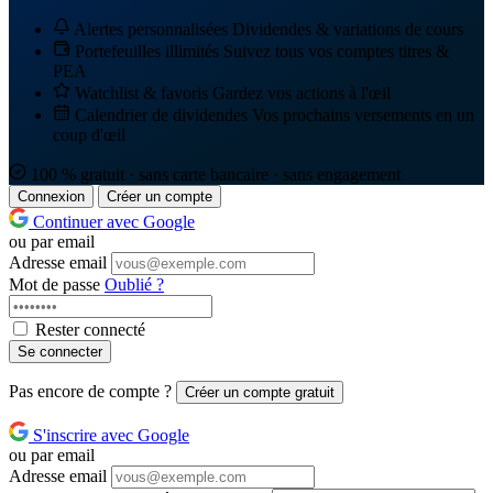
Alertes personnalisées
Dividendes & variations de cours
Portefeuilles illimités
Suivez tous vos comptes titres &
PEA
Watchlist & favoris
Gardez vos actions à l'œil
Calendrier de dividendes
Vos prochains versements en un
coup d'œil
100 % gratuit · sans carte bancaire · sans engagement
Connexion
Créer un compte
Continuer avec Google
ou par email
Adresse email
Mot de passe
Oublié ?
Rester connecté
Se connecter
Pas encore de compte ?
Créer un compte gratuit
S'inscrire avec Google
ou par email
Adresse email