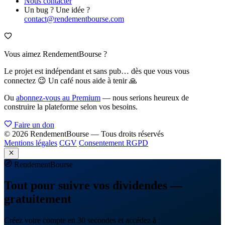
Nous contacter
Un bug ? Une idée ?
contact@rendementbourse.com
Vous aimez RendementBourse ?
Le projet est indépendant et sans pub… dès que vous vous
connectez 😉 Un café nous aide à tenir 🙏
Ou
abonnez-vous au Premium
— nous serions heureux de
construire la plateforme selon vos besoins.
Faire un don
© 2026 RendementBourse — Tous droits réservés
Mentions légales
CGV
Consentement RGPD
Rendement
Bourse
Tout pour suivre vos dividendes —
gratuitement
Créez votre compte en 30 secondes et accédez à :