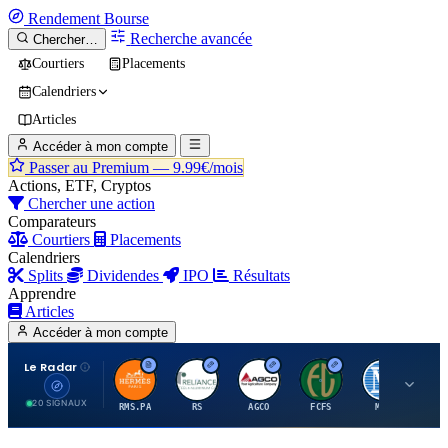
Rendement
Bourse
Recherche avancée
Chercher…
Courtiers
Placements
Calendriers
Articles
Accéder à mon compte
Passer au Premium —
9.99€/mois
Actions, ETF, Cryptos
Chercher une action
Comparateurs
Courtiers
Placements
Calendriers
Splits
Dividendes
IPO
Résultats
Apprendre
Articles
Accéder à mon compte
Le Radar
H
R
A
F
M
20 SIGNAUX
RMS.PA
RS
AGCO
FCFS
MCO
AI