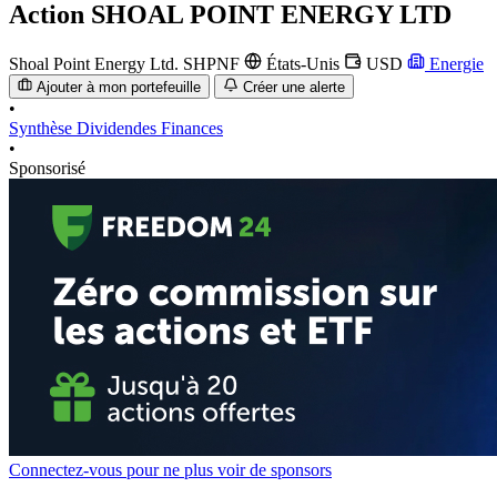
Action
SHOAL POINT ENERGY LTD
Shoal Point Energy Ltd.
SHPNF
États-Unis
USD
Energie
Ajouter à mon portefeuille
Créer une alerte
•
Synthèse
Dividendes
Finances
•
Sponsorisé
Connectez-vous pour ne plus voir de sponsors