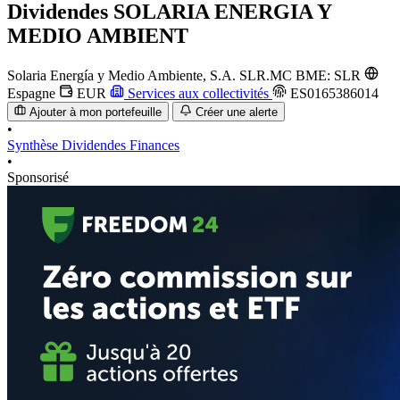
Dividendes
SOLARIA ENERGIA Y
MEDIO AMBIENT
Solaria Energía y Medio Ambiente, S.A.
SLR.MC
BME: SLR
Espagne
EUR
Services aux collectivités
ES0165386014
Ajouter à mon portefeuille
Créer une alerte
•
Synthèse
Dividendes
Finances
•
Sponsorisé