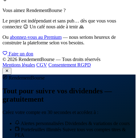
Vous aimez RendementBourse ?
Le projet est indépendant et sans pub… dès que vous vous
connectez 😉 Un café nous aide à tenir 🙏
Ou
abonnez-vous au Premium
— nous serions heureux de
construire la plateforme selon vos besoins.
Faire un don
© 2026 RendementBourse — Tous droits réservés
Mentions légales
CGV
Consentement RGPD
Rendement
Bourse
Tout pour suivre vos dividendes —
gratuitement
Créez votre compte en 30 secondes et accédez à :
Alertes personnalisées
Dividendes & variations de cours
Portefeuilles illimités
Suivez tous vos comptes titres &
PEA