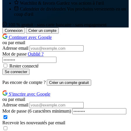
Watchlist & favoris
Gardez vos actions à l'œil
Calendrier de dividendes
Vos prochains versements en un
coup d'œil
100 % gratuit · sans carte bancaire · sans engagement
Connexion
Créer un compte
Continuer avec Google
ou par email
Adresse email
Mot de passe
Oublié ?
Rester connecté
Se connecter
Pas encore de compte ?
Créer un compte gratuit
S'inscrire avec Google
ou par email
Adresse email
Mot de passe
(6 caractères minimum)
Recevoir les nouveautés par email