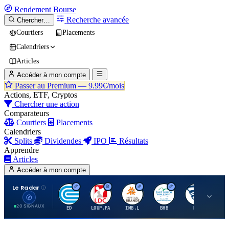
Rendement
Bourse
Recherche avancée
Chercher…
Courtiers
Placements
Calendriers
Articles
Accéder à mon compte
Passer au Premium —
9.99€/mois
Actions, ETF, Cryptos
Chercher une action
Comparateurs
Courtiers
Placements
Calendriers
Splits
Dividendes
IPO
Résultats
Apprendre
Articles
Accéder à mon compte
Le Radar
C
L
I
B
B
20 SIGNAUX
ED
LOUP.PA
IMB.L
BHB
BC
CN