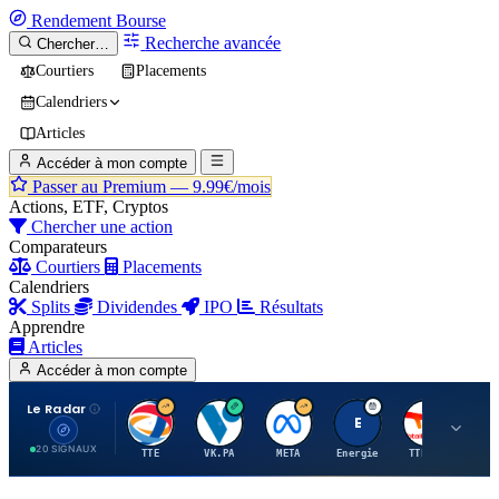
Rendement
Bourse
Recherche avancée
Chercher…
Courtiers
Placements
Calendriers
Articles
Accéder à mon compte
Passer au Premium —
9.99€/mois
Actions, ETF, Cryptos
Chercher une action
Comparateurs
Courtiers
Placements
Calendriers
Splits
Dividendes
IPO
Résultats
Apprendre
Articles
Accéder à mon compte
Le Radar
T
V
M
E
T
20 SIGNAUX
TTE
VK.PA
META
Energie
TTE.PA
RMS