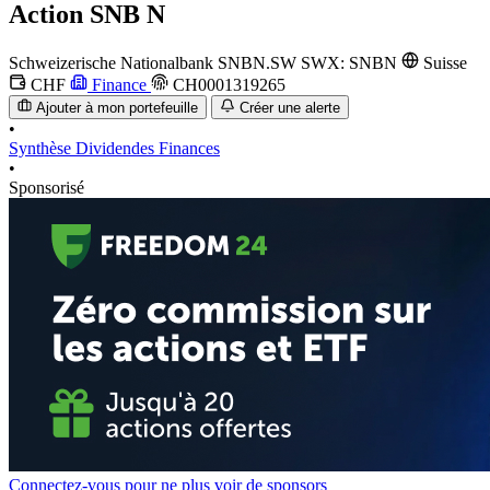
Action
SNB N
Schweizerische Nationalbank
SNBN.SW
SWX: SNBN
Suisse
CHF
Finance
CH0001319265
Ajouter à mon portefeuille
Créer une alerte
•
Synthèse
Dividendes
Finances
•
Sponsorisé
Connectez-vous pour ne plus voir de sponsors