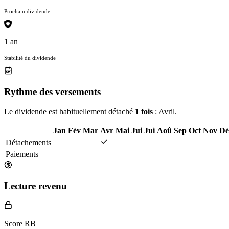
Prochain dividende
1 an
Stabilité du dividende
Rythme des versements
Le dividende est habituellement détaché
1 fois
: Avril.
Jan
Fév
Mar
Avr
Mai
Jui
Jui
Aoû
Sep
Oct
Nov
Dé
Détachements
Paiements
Lecture revenu
Score RB