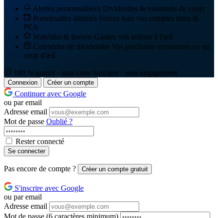
Alertes personnalisées
Dividendes & variations de cours
Portefeuilles illimités
Suivez tous vos comptes titres &
PEA
Watchlist & favoris
Gardez vos actions à l'œil
Calendrier de dividendes
Vos prochains versements en un
coup d'œil
100 % gratuit · sans carte bancaire · sans engagement
Connexion
Créer un compte
Continuer avec Google
ou par email
Adresse email
Mot de passe
Oublié ?
Rester connecté
Se connecter
Pas encore de compte ?
Créer un compte gratuit
S'inscrire avec Google
ou par email
Adresse email
Mot de passe
(6 caractères minimum)