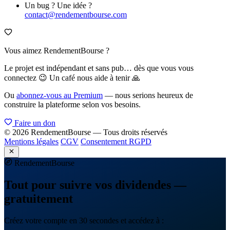
Un bug ? Une idée ?
contact@rendementbourse.com
Vous aimez RendementBourse ?
Le projet est indépendant et sans pub… dès que vous vous
connectez 😉 Un café nous aide à tenir 🙏
Ou
abonnez-vous au Premium
— nous serions heureux de
construire la plateforme selon vos besoins.
Faire un don
© 2026 RendementBourse — Tous droits réservés
Mentions légales
CGV
Consentement RGPD
Rendement
Bourse
Tout pour suivre vos dividendes —
gratuitement
Créez votre compte en 30 secondes et accédez à :