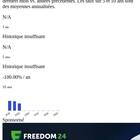
derniers mois vs. années précédentes. Les taux sur 5 et 10 ans sont
des moyennes annualisées.
N/A
1 an
Historique insuffisant
N/A
5 ans
Historique insuffisant
-100.00% / an
10 ans
2016
2020
2024
2018
2022
2026
Sponsorisé