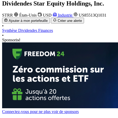
Dividendes
Star Equity Holdings, Inc.
STRR
États-Unis
USD
Industrie
US85513Q1031
Ajouter à mon portefeuille
Créer une alerte
•
Synthèse
Dividendes
Finances
•
Sponsorisé
Connectez-vous pour ne plus voir de sponsors