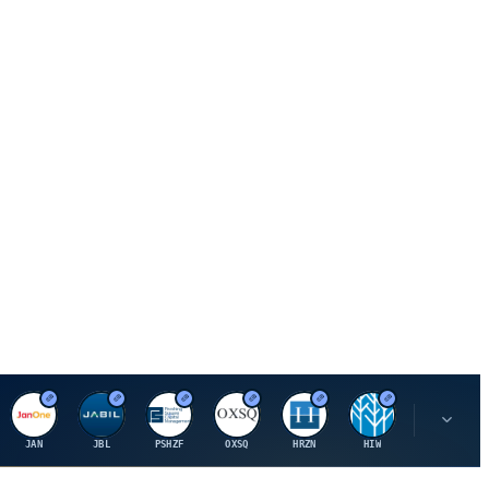
J
J
P
O
H
H
U
JAN
JBL
PSHZF
OXSQ
HRZN
HIW
UMH