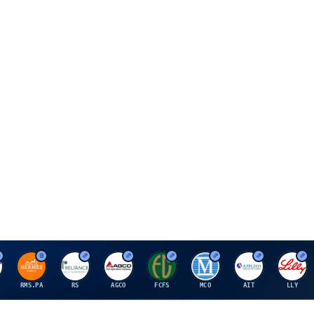
H
R
A
F
M
A
E
RMS.PA
RS
AGCO
FCFS
MCO
AIT
LLY