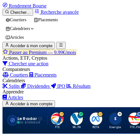
Rendement
Bourse
Recherche avancée
Chercher…
Courtiers
Placements
Calendriers
Articles
Accéder à mon compte
Passer au Premium —
9.99€/mois
Actions, ETF, Cryptos
Chercher une action
Comparateurs
Courtiers
Placements
Calendriers
Splits
Dividendes
IPO
Résultats
Apprendre
Articles
Accéder à mon compte
Le Radar
T
V
M
E
T
20 SIGNAUX
TTE
VK.PA
META
Energie
TTE.PA