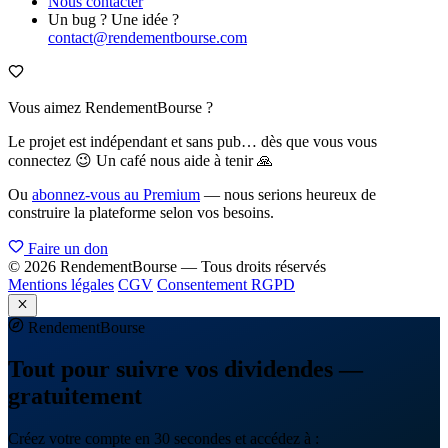
Nous contacter
Un bug ? Une idée ?
contact@rendementbourse.com
Vous aimez RendementBourse ?
Le projet est indépendant et sans pub… dès que vous vous
connectez 😉 Un café nous aide à tenir 🙏
Ou
abonnez-vous au Premium
— nous serions heureux de
construire la plateforme selon vos besoins.
Faire un don
© 2026 RendementBourse — Tous droits réservés
Mentions légales
CGV
Consentement RGPD
Rendement
Bourse
Tout pour suivre vos dividendes —
gratuitement
Créez votre compte en 30 secondes et accédez à :