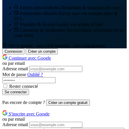
Alertes personnalisées
Dividendes & variations de cours
Portefeuilles illimités
Suivez tous vos comptes titres &
PEA
Watchlist & favoris
Gardez vos actions à l'œil
Calendrier de dividendes
Vos prochains versements en un
coup d'œil
100 % gratuit · sans carte bancaire · sans engagement
Connexion
Créer un compte
Continuer avec Google
ou par email
Adresse email
Mot de passe
Oublié ?
Rester connecté
Se connecter
Pas encore de compte ?
Créer un compte gratuit
S'inscrire avec Google
ou par email
Adresse email