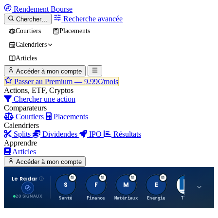
Rendement
Bourse
Recherche avancée
Chercher…
Courtiers
Placements
Calendriers
Articles
Accéder à mon compte
Passer au Premium —
9.99€/mois
Actions, ETF, Cryptos
Chercher une action
Comparateurs
Courtiers
Placements
Calendriers
Splits
Dividendes
IPO
Résultats
Apprendre
Articles
Accéder à mon compte
Le Radar
S
F
M
E
T
20 SIGNAUX
Santé
Finance
Matériaux
Energie
TTWO
MT.