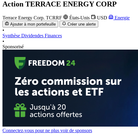
Action
TERRACE ENERGY CORP
Terrace Energy Corp.
TCRRF
États-Unis
USD
Energie
Ajouter à mon portefeuille
Créer une alerte
•
Synthèse
Dividendes
Finances
•
Sponsorisé
Connectez-vous pour ne plus voir de sponsors